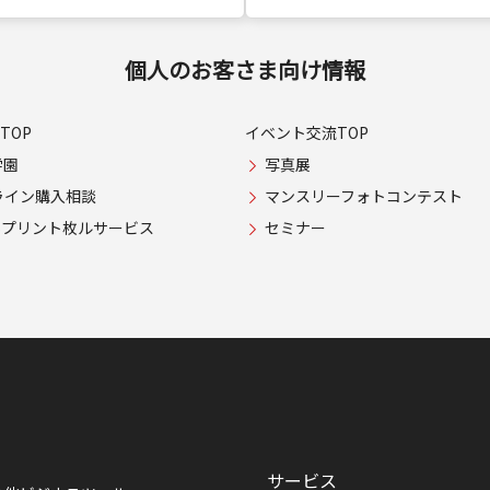
個人のお客さま向け情報
TOP
イベント交流TOP
学園
写真展
ライン購入相談
マンスリーフォトコンテスト
USプリント枚ルサービス
セミナー
サービス