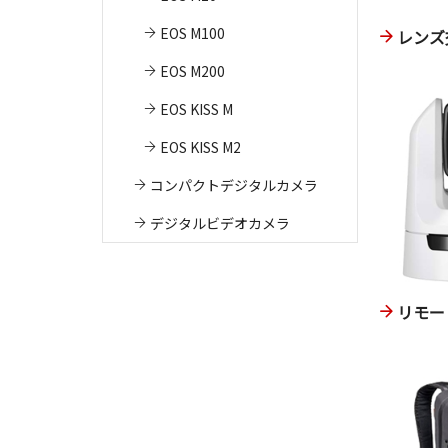
EOS M100
レンズ
EOS M200
EOS KISS M
EOS KISS M2
コンパクトデジタルカメラ
デジタルビデオカメラ
リモー