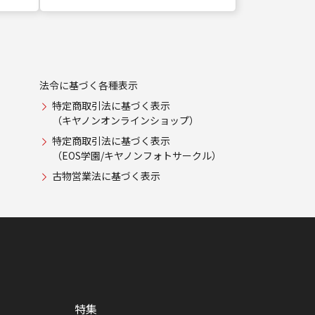
法令に基づく各種表示
特定商取引法に基づく表示
（キヤノンオンラインショップ）
特定商取引法に基づく表示
（EOS学園/キヤノンフォトサークル）
古物営業法に基づく表示
特集