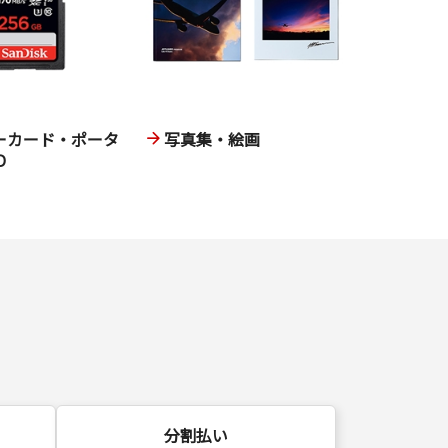
ーカード・ポータ
写真集・絵画
D
分割払い