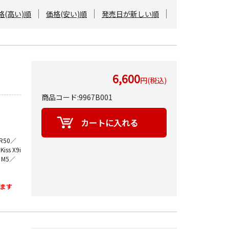
格(高い)順
価格(安い)順
発売日が新しい順
6,600
円(税込)
商品コード:9967B001
 R50／
iss X9i
S M5／
ます