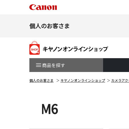
個人のお客さま
商品を探す
個人のお客さま
キヤノンオンラインショップ
カメラアク
M6