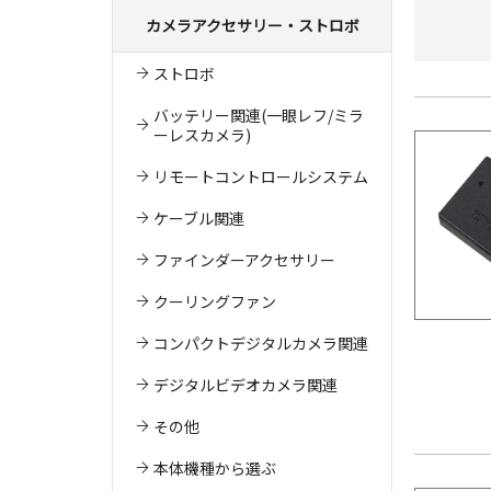
カメラアクセサリー・ストロボ
ストロボ
バッテリー関連(一眼レフ/ミラ
ーレスカメラ)
リモートコントロールシステム
ケーブル関連
ファインダーアクセサリー
クーリングファン
コンパクトデジタルカメラ関連
デジタルビデオカメラ関連
その他
本体機種から選ぶ