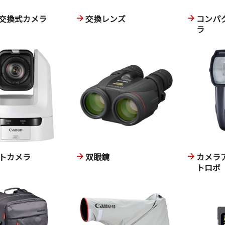
交換式カメラ
交換レンズ
コンパ
ラ
トカメラ
双眼鏡
カメラ
トロボ