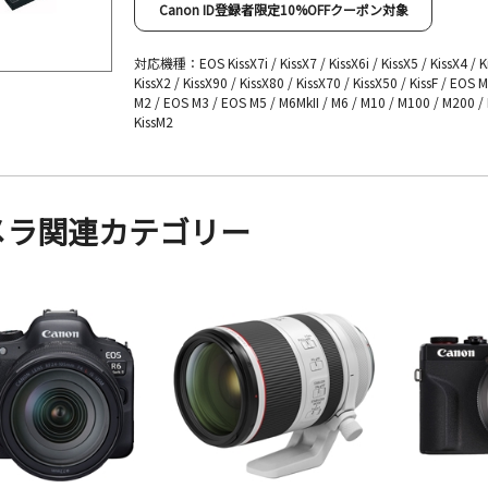
Canon ID登録者限定10%OFFクーポン対象
対応機種：EOS KissX7i / KissX7 / KissX6i / KissX5 / KissX4 / K
KissX2 / KissX90 / KissX80 / KissX70 / KissX50 / KissF / EOS 
M2 / EOS M3 / EOS M5 / M6MkII / M6 / M10 / M100 / M200 / 
KissM2
メラ関連カテゴリー