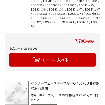
EOS 7D / EOS 80D / EOS 70D / EOS 60D / EOS 60Da /
EOS 50D / EOS 9000D / EOS 8000D / EOS Kiss X9 /
EOS Kiss X9i / EOS Kiss X8i / EOS Kiss X7i / EOS Kiss X7
/ EOS Kiss X6i / EOS Kiss X5 / EOS Kiss X4 / EOS Kiss X3
/ EOS Kiss X80 / EOS Kiss X70 / EOS Kiss X50 / EOS M /
EOS M2 / EOS M3 / EOS M6 Mark II / EOS M10 / EOS
Ra
7,700
円(税込)
商品コード:2384B001
インターフェースケーブル IFC-400PCU ■納期
約2～3週間
専用USBケーブル。（本体に同梱されていたものと同
タイプ）