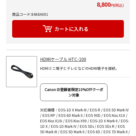
8,800
円(税込)
商品コード:8468A001
HDMIケーブル HTC-100
HDMIミニ端子とテレビなどのHDMI端子を接続。
Canon ID登録者限定10%OFFクーポ
ン対象
対応機種：EOS-1D X Mark III / EOS R / EOS 5D Mark IV
/ EOS RP / EOS 6D Mark II / EOS 90D / EOS Kiss X10 /
EOS Kiss X10i / EOS Kiss X90 / EOS-1D X Mark II / EOS-
1D X / EOS-1D Mark IV / EOS 5Ds / EOS 5Ds R / EOS
5D Mark III / EOS 5D Mark II / EOS 6D / EOS 7D Mark II /