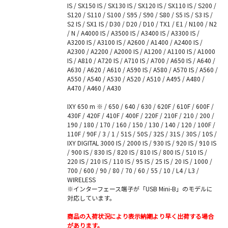
IS / SX150 IS / SX130 IS / SX120 IS / SX110 IS / S200 /
S120 / S110 / S100 / S95 / S90 / S80 / S5 IS / S3 IS /
S2 IS / SX1 IS / D30 / D20 / D10 / TX1 / E1 / N100 / N2
/ N / A4000 IS / A3500 IS / A3400 IS / A3300 IS /
A3200 IS / A3100 IS / A2600 / A1400 / A2400 IS /
A2300 / A2200 / A2000 IS / A1200 / A1100 IS / A1000
IS / A810 / A720 IS / A710 IS / A700 / A650 IS / A640 /
A630 / A620 / A610 / A590 IS / A580 / A570 IS / A560 /
A550 / A540 / A530 / A520 / A510 / A495 / A480 /
A470 / A460 / A430
IXY 650 m ※ / 650 / 640 / 630 / 620F / 610F / 600F /
430F / 420F / 410F / 400F / 220F / 210F / 210 / 200 /
190 / 180 / 170 / 160 / 150 / 130 / 140 / 120 / 100F /
110F / 90F / 3 / 1 / 51S / 50S / 32S / 31S / 30S / 10S /
IXY DIGITAL 3000 IS / 2000 IS / 930 IS / 920 IS / 910 IS
/ 900 IS / 830 IS / 820 IS / 810 IS / 800 IS / 510 IS /
220 IS / 210 IS / 110 IS / 95 IS / 25 IS / 20 IS / 1000 /
700 / 600 / 90 / 80 / 70 / 60 / 55 / 10 / L4 / L3 /
WIRELESS
※インターフェース端子が「USB Mini-B」のモデルに
対応しています。
商品の入荷状況により表示納期より早く出荷する場合
があります。