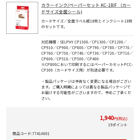
カラーインク/ペーパーセット KC-18IF （カー
ドサイズ全面シール)
カードサイズ／全面ラベル紙18枚とインクシート18枚
のセットです。
対応機種：SELPHY CP1500／CP1300／CP1200／
CP910／CP900／CP800／CP790／CP780／CP770／
CP760／CP750／CP740／CP730／CP720／CP710／
CP600／CP510／CP500／CP400
※CP800において印刷するにはペーパーカセットPCC-
CP300（カードサイズ用）が別途必要です。
・製品パッケージは予告なく変更になる場合がござい
ます。ご購入時期によっては異なる製品パッケージで
お届けする可能性がございますので、予めご了承くだ
さい。
1,940
円(税込)
19ポイント
商品コード:7741A001