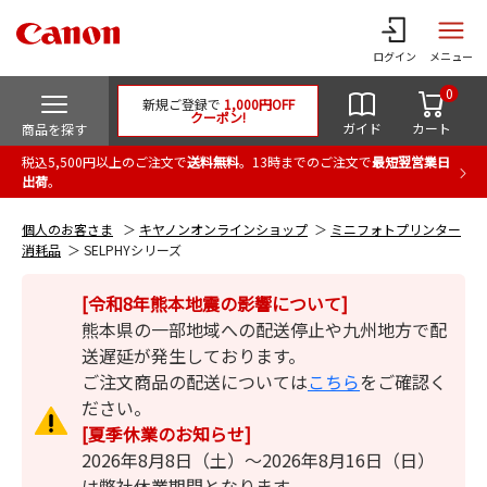
ログイン
メニュー
0
新規ご登録で
1,000円OFF
クーポン!
ガイド
カート
商品を探す
税込5,500円以上のご注文で
送料無料
。13時までのご注文で
最短翌営業日
出荷
。
個人のお客さま
キヤノンオンラインショップ
ミニフォトプリンター
消耗品
SELPHYシリーズ
[令和8年熊本地震の影響について]
熊本県の一部地域への配送停止や九州地方で配
送遅延が発生しております。
ご注文商品の配送については
こちら
をご確認く
ださい。
[夏季休業のお知らせ]
2026年8月8日（土）～2026年8月16日（日）
は弊社休業期間となります。