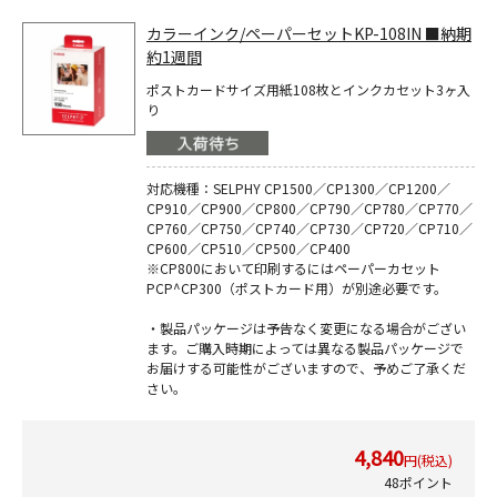
カラーインク/ペーパーセットKP-108IN ■納期
約1週間
ポストカードサイズ用紙108枚とインクカセット3ヶ入
り
対応機種：SELPHY CP1500／CP1300／CP1200／
CP910／CP900／CP800／CP790／CP780／CP770／
CP760／CP750／CP740／CP730／CP720／CP710／
CP600／CP510／CP500／CP400
※CP800において印刷するにはペーパーカセット
PCP^CP300（ポストカード用）が別途必要です。
・製品パッケージは予告なく変更になる場合がござい
ます。ご購入時期によっては異なる製品パッケージで
お届けする可能性がございますので、予めご了承くだ
さい。
4,840
円(税込)
48ポイント