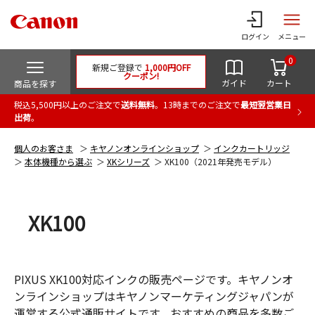
ログイン
メニュー
0
新規ご登録で
1,000円OFF
クーポン!
ガイド
カート
商品を探す
税込5,500円以上のご注文で
送料無料
。13時までのご注文で
最短翌営業日
出荷
。
個人のお客さま
キヤノンオンラインショップ
インクカートリッジ
本体機種から選ぶ
XKシリーズ
XK100（2021年発売モデル）
XK100
PIXUS XK100対応インクの販売ページです。キヤノンオ
ンラインショップはキヤノンマーケティングジャパンが
運営する公式通販サイトです。おすすめの商品を多数ご