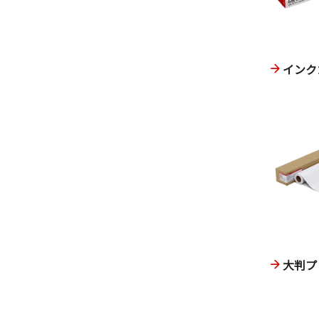
インク
大判プ