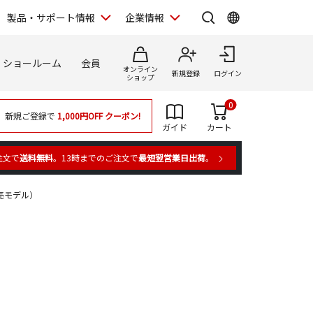
製品・サポート情報
企業情報
ショールーム
会員
オンライン
新規登録
ログイン
ショップ
0
新規ご登録で
1,000円OFF
クーポン!
ガイド
カート
注文で
送料無料
。13時までのご注文で
最短翌営業日出荷
。
年発売モデル）