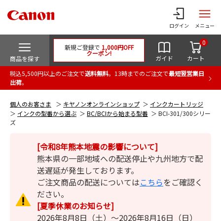
ログイン
メニュー
0
新規ご登録で
1,000円OFF
クーポン!
ガイド
カート
商品を探す
税込5,500円以上のご注文で
送料無料
。13時までのご注文で
最短翌営業日
出荷
。
個人のお客さま
キヤノンオンラインショップ
インクカートリッジ
インクの型番から選ぶ
BC/BCIから始まる型番
BCI-301/300シリー
ズ
[令和8年熊本地震の影響について]
熊本県の一部地域への配送停止や九州地方で配
送遅延が発生しております。
ご注文商品の配送については
こちら
をご確認く
ださい。
[夏季休業のお知らせ]
2026年8月8日（土）～2026年8月16日（日）