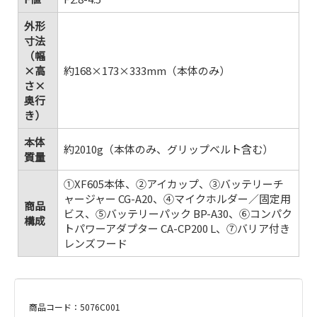
外形
寸法
（幅
×高
約168×173×333mm（本体のみ）
さ×
奥行
き）
本体
約2010g（本体のみ、グリップベルト含む）
質量
①XF605本体、②アイカップ、③バッテリーチ
ャージャー CG-A20、④マイクホルダー／固定用
商品
ビス、⑤バッテリーパック BP-A30、⑥コンパク
構成
トパワーアダプター CA-CP200 L、⑦バリア付き
レンズフード
商品コード：5076C001