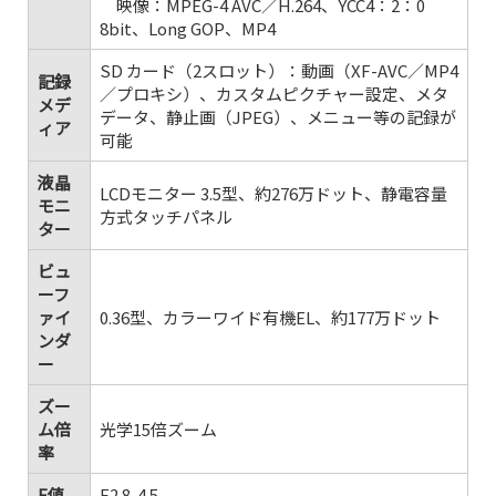
映像：MPEG-4 AVC／H.264、YCC4：2：0
8bit、Long GOP、MP4
SD カード（2スロット）：動画（XF-AVC／MP4
記録
／プロキシ）、カスタムピクチャー設定、メタ
メデ
データ、静止画（JPEG）、メニュー等の記録が
ィア
可能
液晶
LCDモニター 3.5型、約276万ドット、静電容量
モニ
方式タッチパネル
ター
ビュ
ーフ
ァイ
0.36型、カラーワイド有機EL、約177万ドット
ンダ
ー
ズー
ム倍
光学15倍ズーム
率
F値
F2.8-4.5