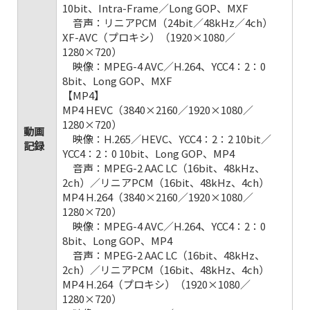
10bit、Intra-Frame／Long GOP、MXF
音声：リニアPCM（24bit／48kHz／4ch）
XF-AVC（プロキシ）（1920×1080／
1280×720）
映像：MPEG-4 AVC／H.264、YCC4：2：0
8bit、Long GOP、MXF
【MP4】
MP4 HEVC（3840×2160／1920×1080／
1280×720）
動画
映像：H.265／HEVC、YCC4：2：2 10bit／
記録
YCC4：2：0 10bit、Long GOP、MP4
音声：MPEG-2 AAC LC（16bit、48kHz、
2ch）／リニアPCM（16bit、48kHz、4ch）
MP4 H.264（3840×2160／1920×1080／
1280×720）
映像：MPEG-4 AVC／H.264、YCC4：2：0
8bit、Long GOP、MP4
音声：MPEG-2 AAC LC（16bit、48kHz、
2ch）／リニアPCM（16bit、48kHz、4ch）
MP4 H.264（プロキシ）（1920×1080／
1280×720）