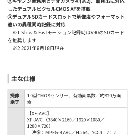
②キヤノン業務用ビデオカメラ初(※2)、瞳検出に対応
したデュアルピクセルCMOS AFを搭載
③デュアルSDカードスロットで解像度やフォーマット
違いの異種同時記録に対応
※1 Slow & Fastモーション記録時はV90のSDカード
を推奨します
※2 2021年8月18日現在
主な仕様
撮像
1.0型CMOSセンサー、有効画素数／約829万画
素子
素
【XF-AVC】
XF-AVC （3840×2160／1920×1080／
1280×720）
映像：MPEG-4 AVC／H.264、YCC4：2：2