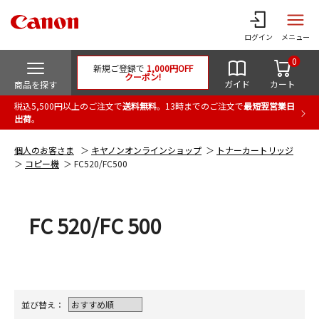
ログイン
メニュー
0
新規ご登録で
1,000円OFF
クーポン!
ガイド
カート
商品を探す
税込5,500円以上のご注文で
送料無料
。13時までのご注文で
最短翌営業日
出荷
。
個人のお客さま
キヤノンオンラインショップ
トナーカートリッジ
コピー機
FC520/FC500
FC 520/FC 500
並び替え：