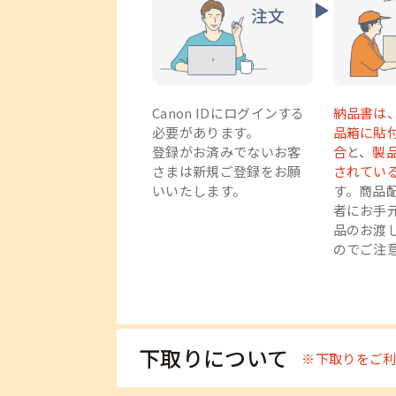
モデル
TS7530
TS7630
TS
（年式）
（2021年発売）
（2025年発売
（202
インク色数
Canon IDにログインする
納品書は
必要があります。
品箱に貼
登録がお済みでないお客
合
と、
製
印刷コスト
さまは新規ご登録をお願
されてい
（L判写真）※
いいたします。
す。商品
者にお手
品のお渡
コピー・スキャン
のでご注
Wi-Fi
液晶モニター
下取りについて
※下取りをご