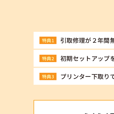
自動両面プリント
給紙方法
給紙枚数（普通紙）
引取修理が２年間
特典1
SDカード
初期セットアップ
特典2
名刺プリント
プリンター下取りで
特典3
トレイ印刷
印刷スピード※