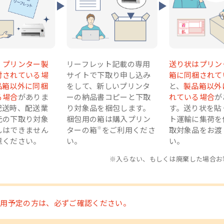
8830
TS8930
XK510
XK140
TR8630a
G3390
GX2030
GX403
TR
）
4年発売）
（2025年発売）
（2025年発売）
（2025年発売）
（2022年発売）
（2024年発売）
（2023年発売）
（2022年発売
（20
、プリンター製
リーフレット記載の専用
送り状はプリン
付されている場
サイトで下取り申し込み
箱に同梱されて
品箱以外に同梱
をして、新しいプリンタ
と、
製品箱以外
る場合
がありま
ーの納品書コピーと下取
れている場合
が
配送時、配送業
り対象品を梱包します。
す。送り状を貼
元の下取り対象
梱包用の箱は購入プリン
ト運輸に集荷を
しはできません
ターの箱
※
をご利用くださ
取対象品をお渡
意ください。
い。
い。
※入らない、もしくは廃棄した場合お
利用予定の方は、必ずご確認ください。