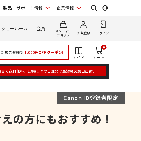
製品・サポート情報
企業情報
ショールーム
会員
オンライン
新規登録
ログイン
ショップ
0
新規ご登録で
1,000円OFF
クーポン!
ガイド
カート
注文で
送料無料
。13時までのご注文で
最短翌営業日出荷
。
Canon ID登録者限定
考えの方にもおすすめ！