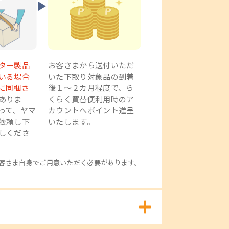
0
703a
TR163
TR9530a
iX6830
PRO-S1
PRO-S1
PRO-G2
）
22年発売）
（2025年発売）
（2024年発売）
（2014年発売）
（2020年発売）
（2025年発売）
Mark II
（2025年発売）
ター製品
お客さまから送付いただ
いる場合
いた下取り対象品の到着
に同梱さ
後１～２カ月程度で、ら
ありま
くらく買替便利用時のア
って、ヤマ
カウントへポイント進呈
依頼し下
いたします。
しくださ
客さま自身でご用意いただく必要があります。
（有線LANも可）
（有線LANも可）
（有線LANも可）
（有線LANも可）
（有線LANも可）