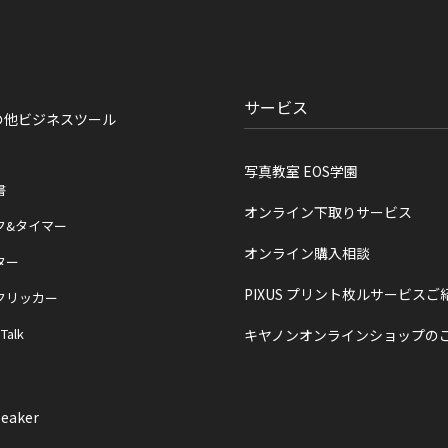
サービス
の他ビジネスツール
写真教室 EOS学園
書
オンライン下取りサービス
ク&タイマー
オンライン購入相談
ター
PIXUS プリント枚ルサービスご
クリッカー
 Talk
キヤノンオンラインショップの
eaker