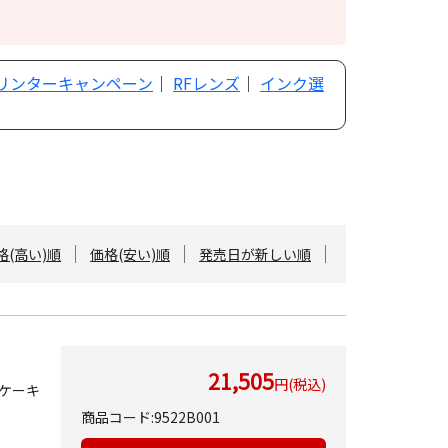
プリンターキャンペーン
｜
RFレンズ
｜
インク選
格(高い)順
価格(安い)順
発売日が新しい順
21,505
円(税込)
ケーキ
商品コード:9522B001