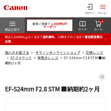
ログイン
メニュー
0
新規ご登録で
1,000円OFF
クーポン!
ガイド
カート
商品を探す
税込5,500円以上のご注文で
送料無料
。13時までのご注文で
最短翌営業日
出荷
。
個人のお客さま
キヤノンオンラインショップ
交換レンズ
EF-Sマウント
単焦点レンズ
EF-S24mm F2.8 STM ■納
期約2ヶ月
EF-S24mm F2.8 STM ■納期約2ヶ月