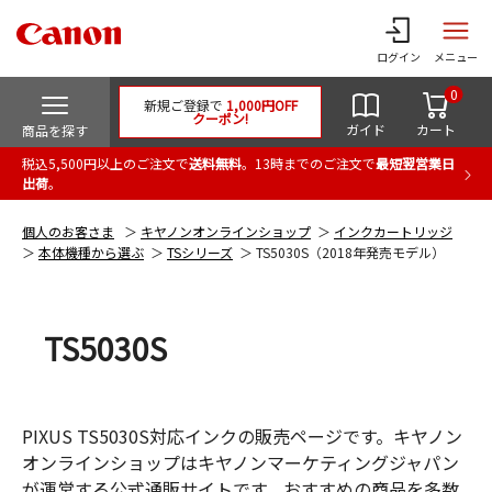
ログイン
メニュー
0
新規ご登録で
1,000円OFF
クーポン!
ガイド
カート
商品を探す
税込5,500円以上のご注文で
送料無料
。13時までのご注文で
最短翌営業日
出荷
。
個人のお客さま
キヤノンオンラインショップ
インクカートリッジ
本体機種から選ぶ
TSシリーズ
TS5030S（2018年発売モデル）
TS5030S
PIXUS TS5030S対応インクの販売ページです。キヤノン
オンラインショップはキヤノンマーケティングジャパン
が運営する公式通販サイトです。おすすめの商品を多数