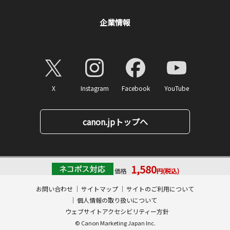
企業情報
X
Instagram
Facebook
YouTube
canon.jpトップへ
1,580
価格
円(税込)
ページトップへ
消費税率10%対応
15
ポイント
お問い合わせ
サイトマップ
サイトのご利用について
数量:
個人情報の取り扱いについて
カートに入れる
ウェブサイトアクセシビリティー方針
© Canon Marketing Japan Inc.