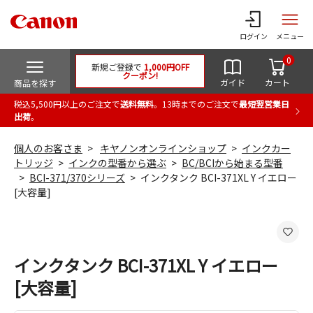
ログイン
メニュー
0
新規ご登録で
1,000円OFF
クーポン!
ガイド
カート
商品を探す
税込5,500円以上のご注文で
送料無料
。13時までのご注文で
最短翌営業日
出荷
。
個人のお客さま
キヤノンオンラインショップ
インクカー
トリッジ
インクの型番から選ぶ
BC/BCIから始まる型番
BCI-371/370シリーズ
インクタンク BCI-371XL Y イエロー
[大容量]
インクタンク BCI-371XL Y イエロー
[大容量]