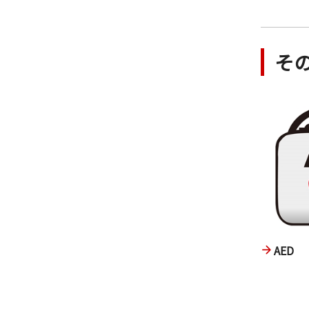
そ
AED