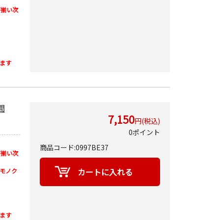
が揃い次
ます
間
7,150
円(税込)
0ポイント
商品コード:0997BE37
が揃い次
モノク
ます