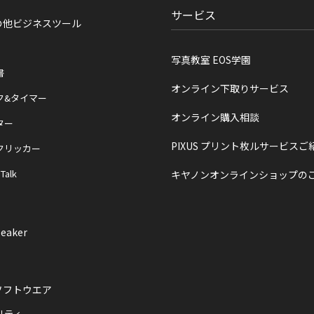
サービス
の他ビジネスツール
写真教室 EOS学園
書
オンライン下取りサービス
ク&タイマー
オンライン購入相談
ター
PIXUS プリント枚ルサービスご
クリッカー
 Talk
キヤノンオンラインショップの
eaker
ソフトウエア
リティ