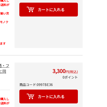
時購入し
は送料が
が揃い次
モノク
ます
英語・フ
3,300
と同
円(税込)
0ポイント
商品コード:0997BE36
時購入し
は送料が