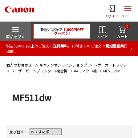
ログイン
メニュー
0
新規ご登録で
1,000円OFF
クーポン!
ガイド
カート
商品を探す
税込5,500円以上のご注文で
送料無料
。13時までのご注文で
最短翌営業日
出荷
。
個人のお客さま
キヤノンオンラインショップ
トナーカートリッジ
レーザービームプリンター/複合機
A4モノクロ機
MF511dw
MF511dw
並び替え：