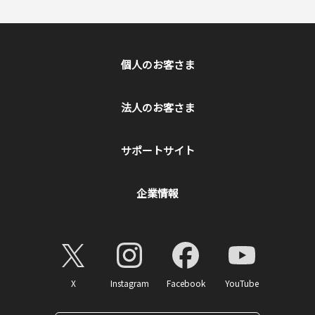
個人のお客さま
法人のお客さま
サポートサイト
企業情報
X
Instagram
Facebook
YouTube