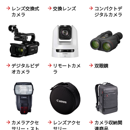
レンズ交換式
交換レンズ
コンパクトデ
カメラ
ジタルカメラ
デジタルビデ
リモートカメ
双眼鏡
オカメラ
ラ
カメラアクセ
レンズアクセ
カメラ収納関
サリー・スト
サリー
連商品