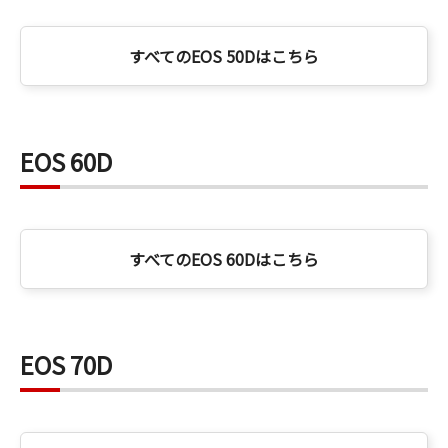
すべてのEOS 50Dはこちら
EOS 60D
すべてのEOS 60Dはこちら
EOS 70D