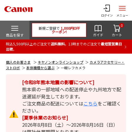
ログイン
メニュー
0
新規ご登録で
1,000円OFF
クーポン!
ガイド
カート
商品を探す
税込5,500円以上のご注文で
送料無料
。13時までのご注文で
最短翌営業日
出荷
。
個人のお客さま
キヤノンオンラインショップ
カメラアクセサリー・
ストロボ
本体機種から選ぶ
一眼レフカメラ
[令和8年熊本地震の影響について]
熊本県の一部地域への配送停止や九州地方で配
送遅延が発生しております。
ご注文商品の配送については
こちら
をご確認く
ださい。
[夏季休業のお知らせ]
2026年8月8日（土）～2026年8月16日（日）
は弊社休業期間となります。