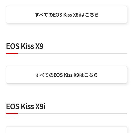
すべてのEOS Kiss X8iはこちら
EOS Kiss X9
すべてのEOS Kiss X9はこちら
EOS Kiss X9i