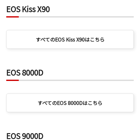
EOS Kiss X90
すべてのEOS Kiss X90はこちら
EOS 8000D
すべてのEOS 8000Dはこちら
EOS 9000D