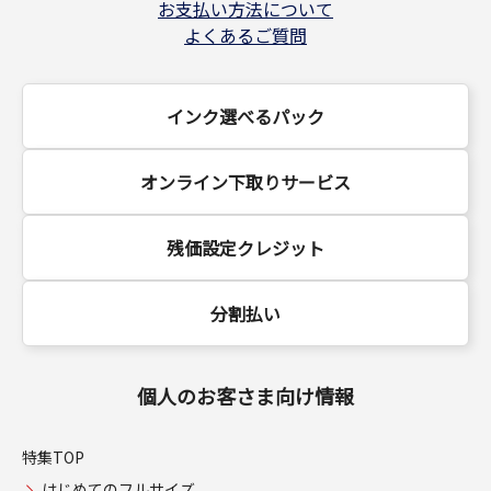
お支払い方法について
よくあるご質問
インク選べるパック
オンライン下取りサービス
残価設定クレジット
分割払い
個人のお客さま向け情報
特集TOP
はじめてのフルサイズ