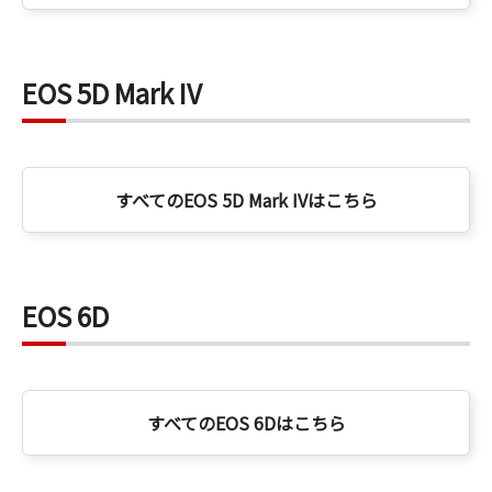
EOS 5D Mark IV
すべてのEOS 5D Mark IVはこちら
EOS 6D
すべてのEOS 6Dはこちら