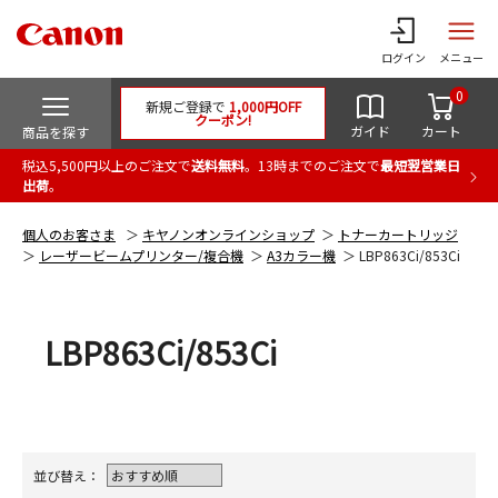
ログイン
メニュー
0
新規ご登録で
1,000円OFF
クーポン!
ガイド
カート
商品を探す
税込5,500円以上のご注文で
送料無料
。13時までのご注文で
最短翌営業日
出荷
。
個人のお客さま
キヤノンオンラインショップ
トナーカートリッジ
レーザービームプリンター/複合機
A3カラー機
LBP863Ci/853Ci
LBP863Ci/853Ci
並び替え：