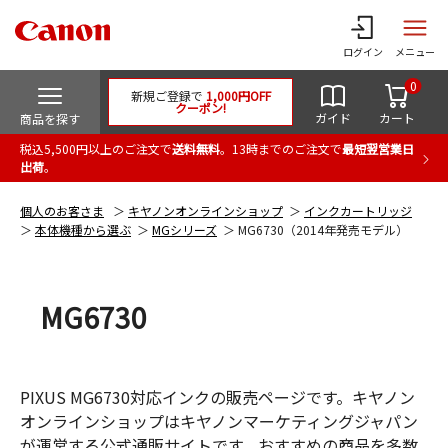
ログイン
メニュー
0
新規ご登録で
1,000円OFF
クーポン!
ガイド
カート
商品を探す
税込5,500円以上のご注文で
送料無料
。13時までのご注文で
最短翌営業日
出荷
。
個人のお客さま
キヤノンオンラインショップ
インクカートリッジ
本体機種から選ぶ
MGシリーズ
MG6730（2014年発売モデル）
MG6730
PIXUS MG6730対応インクの販売ページです。キヤノン
オンラインショップはキヤノンマーケティングジャパン
が運営する公式通販サイトです。おすすめの商品を多数