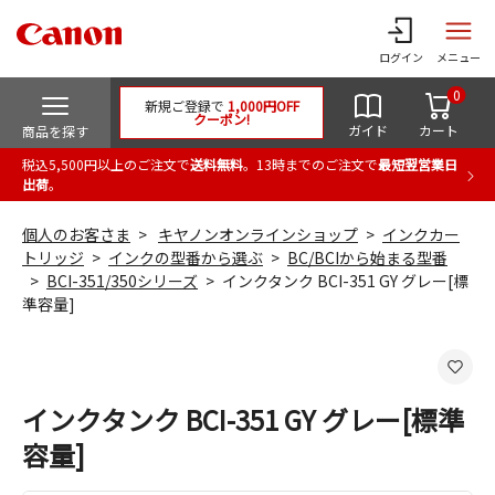
ログイン
メニュー
0
新規ご登録で
1,000円OFF
クーポン!
ガイド
カート
商品を探す
税込5,500円以上のご注文で
送料無料
。13時までのご注文で
最短翌営業日
出荷
。
個人のお客さま
キヤノンオンラインショップ
インクカー
トリッジ
インクの型番から選ぶ
BC/BCIから始まる型番
BCI-351/350シリーズ
インクタンク BCI-351 GY グレー[標
準容量]
インクタンク BCI-351 GY グレー[標準
容量]