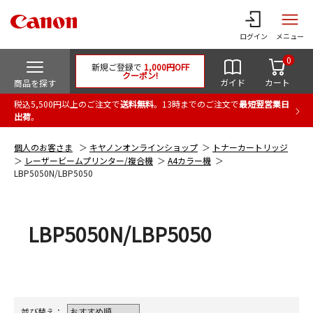
ログイン
メニュー
0
新規ご登録で
1,000円OFF
クーポン!
ガイド
カート
商品を探す
税込5,500円以上のご注文で
送料無料
。13時までのご注文で
最短翌営業日
出荷
。
個人のお客さま
キヤノンオンラインショップ
トナーカートリッジ
レーザービームプリンター/複合機
A4カラー機
LBP5050N/LBP5050
LBP5050N/LBP5050
並び替え：