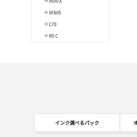
mini X
XF605
C70
R5 C
インク選べるパック