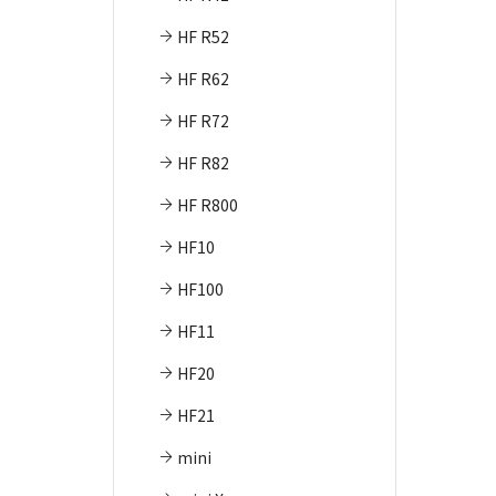
HF R52
HF R62
HF R72
HF R82
HF R800
HF10
HF100
HF11
HF20
HF21
mini