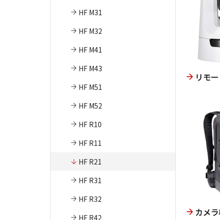
HF M31
HF M32
HF M41
HF M43
リモー
HF M51
HF M52
HF R10
HF R11
HF R21
HF R31
HF R32
カメラ
HF R42