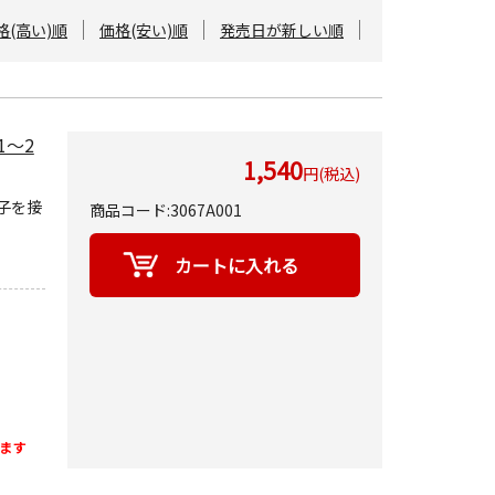
格(高い)順
価格(安い)順
発売日が新しい順
1～2
1,540
円(税込)
端子を接
商品コード:3067A001
ます