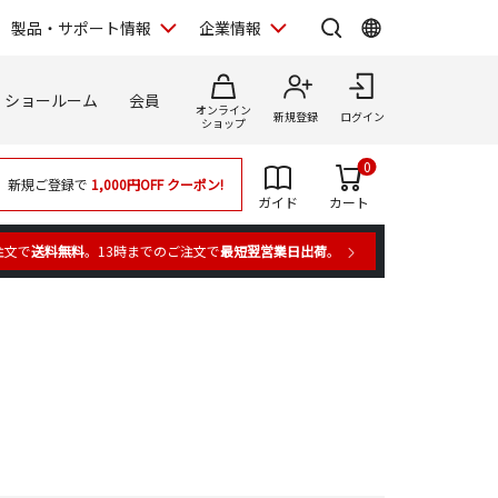
製品・サポート情報
企業情報
ショールーム
会員
オンライン
新規登録
ログイン
ショップ
0
新規ご登録で
1,000円OFF
クーポン!
ガイド
カート
注文で
送料無料
。13時までのご注文で
最短翌営業日出荷
。