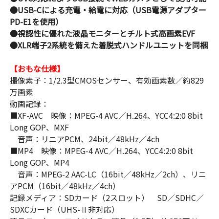
●USB-Cによる充電・給電に対応（USB電源アダプター
PD-E1を使用）
●視認性に優れた液晶モニターとチルト式高画素EVF
●XLR端子2系統を備えた着脱式ハンドルユニットを同梱
【おもな仕様】
撮像素子：1/2.3型CMOSセンサー、有効画素数／約829
万画素
動画記録：
■XF-AVC 映像：MPEG-4 AVC／H.264、YCC4:2:0 8bit
Long GOP、MXF
音声：リニアPCM、24bit／48kHz／4ch
■MP4 映像：MPEG-4 AVC／H.264、YCC4:2:0 8bit
Long GOP、MP4
音声：MPEG-2 AAC-LC（16bit／48kHz／2ch）、リニ
アPCM（16bit／48kHz／4ch）
記録メディア：SDカード（2スロット） SD／SDHC／
SDXCカード（UHS-Ⅱ非対応）