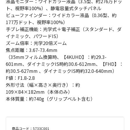
液晶モニター：ワイドカラー液晶（3.5型、約276万ドッ
ト、視野率100%）、静電容量式タッチパネル
ビューファインダー：ワイドカラー液晶（0.36型、約
177万ドット、視野率100%）
手ブレ補正機能：光学式＋電子補正（スタンダード、ダ
イナミック、パワードIS）
ズーム倍率：光学20倍ズーム
焦点距離：3.67-73.4mm
（35mmフィルム換算時、【4KUHD】：約29.3-
601mm、ダイナミックIS時約30.6-612mm、【FHD】：
約30.5-627mm 、ダイナミックIS時約32.0-640mm）
F値：F1.8-2.8
外形寸法（幅×高さ×奥行き）：約
109×84×182mm（本体のみ）
本体質量：約740g（グリップベルト含む）
商品コード：5733C001