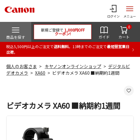
ログイン
メニュー
0
新規ご登録で
1,000円OFF
クーポン!
ガイド
カート
商品を探す
税込5,500円以上のご注文で
送料無料
。13時までのご注文で
最短翌営業日
出荷
。
個人のお客さま
キヤノンオンラインショップ
デジタルビ
デオカメラ
XA60
ビデオカメラ XA60 ■納期約1週間
ビデオカメラ XA60 ■納期約1週間