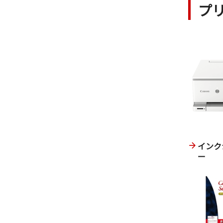
プ
インク
ー