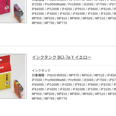
iP3500 / Pro9000MarkII / Pro9000 / iX5000 / iP7500 / iP6
iP6600D / iP5200R / iP4200 / iP9910 / iP8600 / iP8100 / i
iP6100D / iP4300 / iP4100 / iP4100R / iP3300 / iP3100 / 
MP950 / MP830 / MP810 / MP800 / MP600 / MP510 / MP50
MP900 / MP790 / MP770
インクタンク BCI-7e Y イエロー
インクタンク
対象機種：PIXUS MX850 / MP970 / MP610 / MP520 / iP4500
iP3500 / Pro9000MarkII / Pro9000 / iX5000 / iP7500 / iP6
iP6600D / iP5200R / iP4200 / iP9910 / iP8600 / iP8100 / i
iP6100D / iP4300 / iP4100 / iP4100R / iP3300 / iP3100 / 
MP950 / MP830 / MP810 / MP800 / MP600 / MP510 / MP50
MP900 / MP790 / MP770