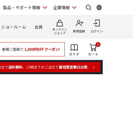
製品・サポート情報
企業情報
ショールーム
会員
オンライン
新規登録
ログイン
ショップ
0
新規ご登録で
1,000円OFF
クーポン!
ガイド
カート
注文で
送料無料
。13時までのご注文で
最短翌営業日出荷
。