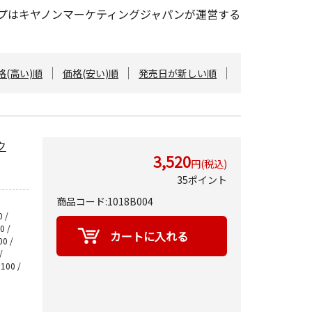
ョップはキヤノンマーケティングジャパンが運営する
格(高い)順
価格(安い)順
発売日が新しい順
ク
3,520
円(税込)
35ポイント
商品コード:1018B004
 /
0 /
00 /
/
3100 /