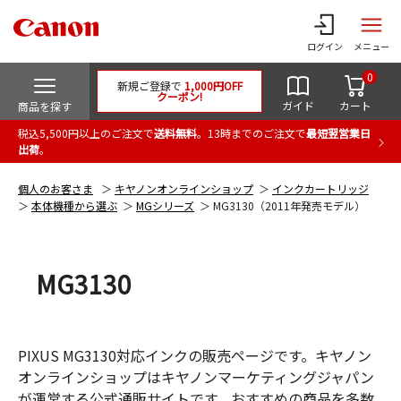
ログイン
メニュー
0
新規ご登録で
1,000円OFF
クーポン!
ガイド
カート
商品を探す
税込5,500円以上のご注文で
送料無料
。13時までのご注文で
最短翌営業日
出荷
。
個人のお客さま
キヤノンオンラインショップ
インクカートリッジ
本体機種から選ぶ
MGシリーズ
MG3130（2011年発売モデル）
MG3130
PIXUS MG3130対応インクの販売ページです。キヤノン
オンラインショップはキヤノンマーケティングジャパン
が運営する公式通販サイトです。おすすめの商品を多数