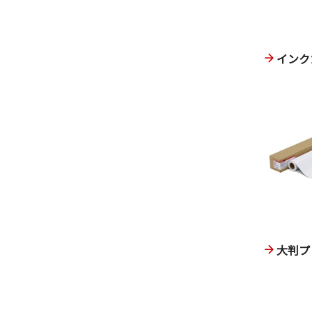
インク
大判プ