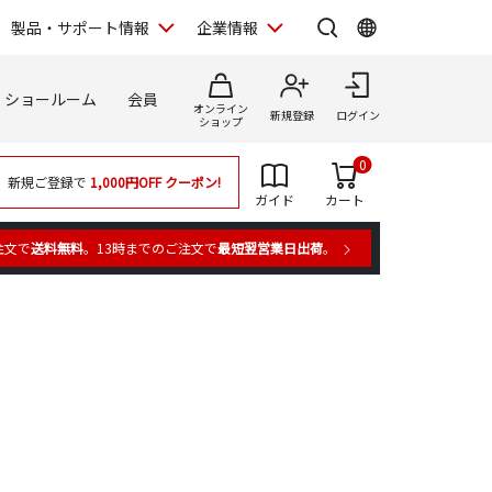
製品・サポート情報
企業情報
ショールーム
会員
オンライン
新規登録
ログイン
ショップ
0
新規ご登録で
1,000円OFF
クーポン!
ガイド
カート
注文で
送料無料
。13時までのご注文で
最短翌営業日出荷
。
）