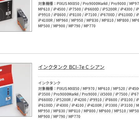
対象機種：PIXUS MX850 / Pro9000MarkII / Pro9000 / MP97
MP610 / iP4500 / iP7500 / iP6600D / iP5200R / iP4300 / i
iP9910 / iP8600 / iP8100 / iP7100 / iP6700D / iP6100D / i
iP4100R / MP960 / MP950 / MP830 / MP810 / MP800 / MP6
MP500 / MP900 / MP790 / MP770
インクタンク BCI-7e C シアン
インクタンク
対象機種：PIXUS MX850 / MP970 / MP610 / MP520 / iP4500
iP3500 / Pro9000MarkII / Pro9000 / iX5000 / iP7500 / iP6
iP6600D / iP5200R / iP4200 / iP9910 / iP8600 / iP8100 / i
iP6100D / iP4300 / iP4100 / iP4100R / iP3300 / iP3100 / 
MP950 / MP830 / MP810 / MP800 / MP600 / MP510 / MP50
MP900 / MP790 / MP770