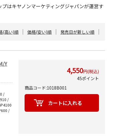
ショップはキヤノンマーケティングジャパンが運営す
格(高い)順
価格(安い)順
発売日が新しい順
M/Y
4,550
円(税込)
45ポイント
商品コード:1018B001
0 /
9910 /
 iP4100
P600 /