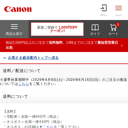
ログイン
メニュー
0
新規ご登録で
1,000円OFF
クーポン!
商品を探す
ガイド
カート
税込5,500円以上のご注文で
送料無料
。13時までのご注文で
最短翌営業日
出荷
。
お客さま総合案内トップへ戻る
送料／配送について
※夏季休業期間中（2026年8月8日[土]～2026年8月16日[日]）のご注文の配送
については
こちら
をご覧ください。
送料について
【送料】
＜宅配便＞全国一律660円（税込）
＜ネコポス＞全国一律440円（税込）
「ネコポス」の詳細は
▼こちら
をご覧ください。