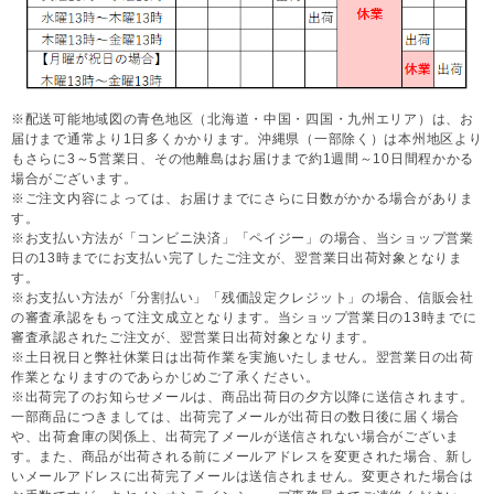
※配送可能地域図の青色地区（北海道・中国・四国・九州エリア）は、お
届けまで通常より1日多くかかります。沖縄県（一部除く）は本州地区より
もさらに3～5営業日、その他離島はお届けまで約1週間～10日間程かかる
場合がございます。
※ご注文内容によっては、お届けまでにさらに日数がかかる場合がありま
す。
※お支払い方法が「コンビニ決済」「ペイジー」の場合、当ショップ営業
日の13時までにお支払い完了したご注文が、翌営業日出荷対象となりま
す。
※お支払い方法が「分割払い」「残価設定クレジット」の場合、信販会社
の審査承認をもって注文成立となります。当ショップ営業日の13時までに
審査承認されたご注文が、翌営業日出荷対象となります。
※土日祝日と弊社休業日は出荷作業を実施いたしません。翌営業日の出荷
作業となりますのであらかじめご了承ください。
※出荷完了のお知らせメールは、商品出荷日の夕方以降に送信されます。
一部商品につきましては、出荷完了メールが出荷日の数日後に届く場合
や、出荷倉庫の関係上、出荷完了メールが送信されない場合がございま
す。また、商品が出荷される前にメールアドレスを変更された場合、新し
いメールアドレスに出荷完了メールは送信されません。変更された場合は