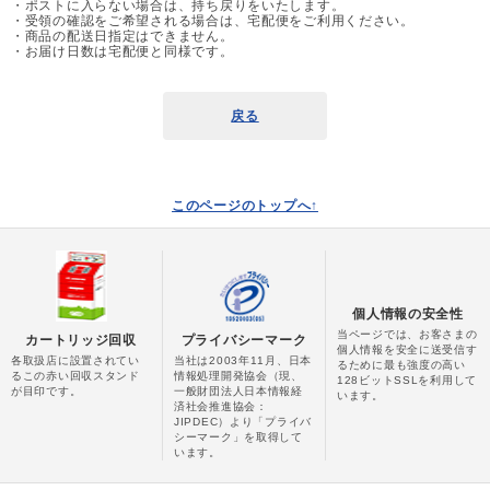
・ポストに入らない場合は、持ち戻りをいたします。
・受領の確認をご希望される場合は、宅配便をご利用ください。
・商品の配送日指定はできません。
・お届け日数は宅配便と同様です。
戻る
このページのトップへ↑
個人情報の安全性
当ページでは、お客さまの
カートリッジ回収
プライバシーマーク
個人情報を安全に送受信す
各取扱店に設置されてい
当社は2003年11月、日本
るために最も強度の高い
るこの赤い回収スタンド
情報処理開発協会（現、
128ビットSSLを利用して
が目印です。
一般財団法人日本情報経
います。
済社会推進協会：
JIPDEC）より「プライバ
シーマーク」を取得して
います。