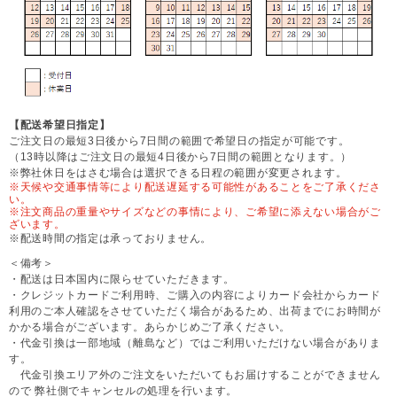
【配送希望日指定】
ご注文日の最短3日後から7日間の範囲で希望日の指定が可能です。
（13時以降はご注文日の最短4日後から7日間の範囲となります。）
※弊社休日をはさむ場合は選択できる日程の範囲が変更されます。
※天候や交通事情等により配送遅延する可能性があることをご了承くださ
い。
※注文商品の重量やサイズなどの事情により、ご希望に添えない場合がご
ざいます。
※配送時間の指定は承っておりません。
＜備考＞
・配送は日本国内に限らせていただきます。
・クレジットカードご利用時、ご購入の内容によりカード会社からカード
利用のご本人確認をさせていただく場合があるため、出荷までにお時間が
かかる場合がございます。あらかじめご了承ください。
・代金引換は一部地域（離島など）ではご利用いただけない場合がありま
す。
代金引換エリア外のご注文をいただいてもお届けすることができません
ので 弊社側でキャンセルの処理を行います。