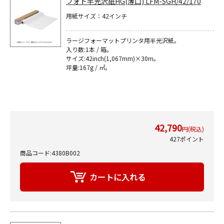
フォト半光沢紙HG(薄口) LFM-SGH/42/170
用紙サイズ：42インチ
ラージフォーマットプリンタ用半光沢紙｡
入り数:1本 / 箱。
サイズ:42inch(1,067mm)×30m｡
坪量:167g / ㎡｡
42,790
円(税込)
427ポイント
商品コード:4380B002