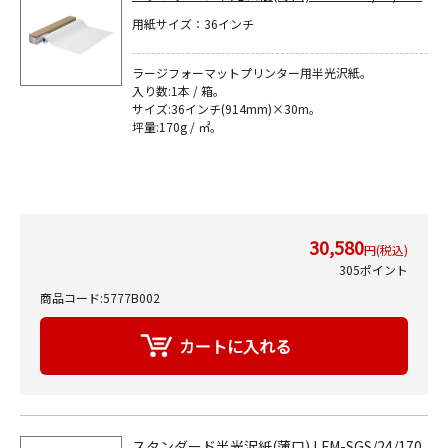
用紙サイズ：36インチ
ラージフォーマットプリンター用半光沢紙｡
入り数:1本 / 箱｡
サイズ:36インチ(914mm)×30m｡
坪量:170g / ㎡｡
30,580
円(税込)
305ポイント
商品コード:5777B002
スタンダード半光沢紙(薄口) LFM-SGS/24/170