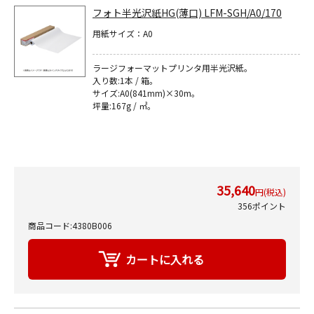
フォト半光沢紙HG(薄口) LFM-SGH/A0/170
用紙サイズ：A0
ラージフォーマットプリンタ用半光沢紙｡
入り数:1本 / 箱。
サイズ:A0(841mm)×30m｡
坪量:167g / ㎡｡
35,640
円(税込)
356ポイント
商品コード:4380B006