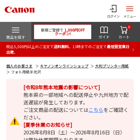
ログイン
メニュー
0
新規ご登録で
1,000円OFF
クーポン!
ガイド
カート
商品を探す
税込5,500円以上のご注文で
送料無料
。13時までのご注文で
最短翌営業日
出荷
。
個人のお客さま
キヤノンオンラインショップ
大判プリンター用紙
フォト用紙半光沢
[令和8年熊本地震の影響について]
熊本県の一部地域への配送停止や九州地方で配
送遅延が発生しております。
ご注文商品の配送については
こちら
をご確認く
ださい。
[夏季休業のお知らせ]
2026年8月8日（土）～2026年8月16日（日）
は弊社休業期間となります。