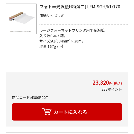
フォト半光沢紙HG(薄口) LFM-SGH/A1/170
用紙サイズ：A1
ラージフォーマットプリンタ用半光沢紙｡
入り数:1本 / 箱。
サイズ:A1(594mm)×30m｡
坪量:167g / ㎡｡
23,320
円(税込)
233ポイント
商品コード:4380B007