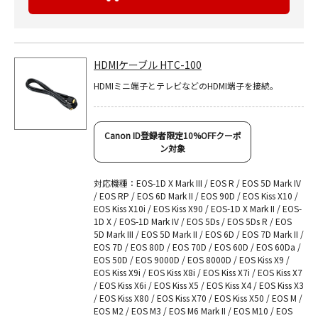
HDMIケーブル HTC-100
HDMIミニ端子とテレビなどのHDMI端子を接続。
Canon ID登録者限定10%OFFクーポ
ン対象
対応機種：EOS-1D X Mark III / EOS R / EOS 5D Mark IV
/ EOS RP / EOS 6D Mark II / EOS 90D / EOS Kiss X10 /
EOS Kiss X10i / EOS Kiss X90 / EOS-1D X Mark II / EOS-
1D X / EOS-1D Mark IV / EOS 5Ds / EOS 5Ds R / EOS
5D Mark III / EOS 5D Mark II / EOS 6D / EOS 7D Mark II /
EOS 7D / EOS 80D / EOS 70D / EOS 60D / EOS 60Da /
EOS 50D / EOS 9000D / EOS 8000D / EOS Kiss X9 /
EOS Kiss X9i / EOS Kiss X8i / EOS Kiss X7i / EOS Kiss X7
/ EOS Kiss X6i / EOS Kiss X5 / EOS Kiss X4 / EOS Kiss X3
/ EOS Kiss X80 / EOS Kiss X70 / EOS Kiss X50 / EOS M /
EOS M2 / EOS M3 / EOS M6 Mark II / EOS M10 / EOS