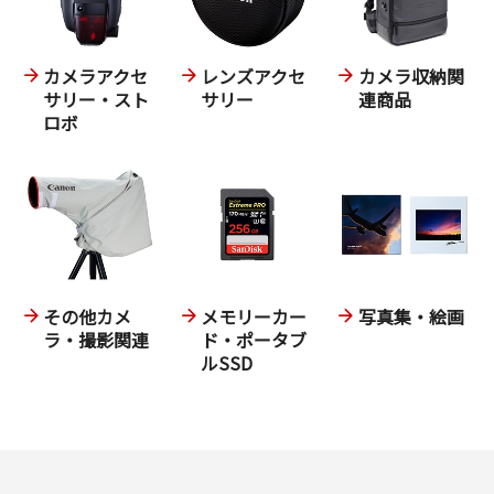
カメラアクセ
レンズアクセ
カメラ収納関
サリー・スト
サリー
連商品
ロボ
その他カメ
メモリーカー
写真集・絵画
ラ・撮影関連
ド・ポータブ
ルSSD