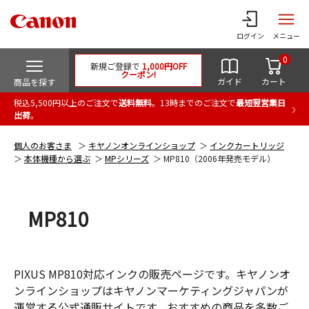
ログイン
メニュー
0
新規ご登録で
1,000円OFF
クーポン!
ガイド
カート
商品を探す
税込5,500円以上のご注文で
送料無料
。13時までのご注文で
最短翌営業日
出荷
。
個人のお客さま
キヤノンオンラインショップ
インクカートリッジ
本体機種から選ぶ
MPシリーズ
MP810（2006年発売モデル）
MP810
PIXUS MP810対応インクの販売ページです。キヤノンオ
ンラインショップはキヤノンマーケティングジャパンが
運営する公式通販サイトです。おすすめの商品を多数ご