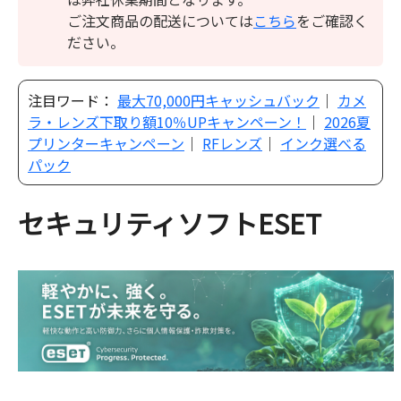
ご注文商品の配送については
こちら
をご確認く
ださい。
注目ワード：
最大70,000円キャッシュバック
｜
カメ
ラ・レンズ下取り額10％UPキャンペーン！
｜
2026夏
プリンターキャンペーン
｜
RFレンズ
｜
インク選べる
パック
セキュリティソフトESET