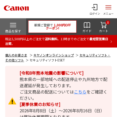
ログイン
メニュー
0
新規ご登録で
1,000円OFF
クーポン!
ガイド
カート
商品を探す
税込5,500円以上のご注文で
送料無料
。13時までのご注文で
最短翌営業日
出荷
。
個人のお客さま
キヤノンオンラインショップ
セキュリティソフト・
その他ソフト
セキュリティソフトESET
[令和8年熊本地震の影響について]
熊本県の一部地域への配送停止や九州地方で配
送遅延が発生しております。
ご注文商品の配送については
こちら
をご確認く
ださい。
[夏季休業のお知らせ]
2026年8月8日（土）～2026年8月16日（日）
は弊社休業期間となります。