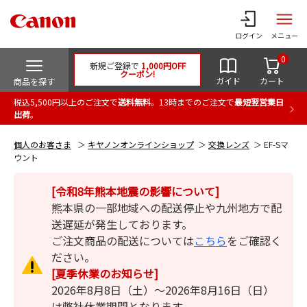
ログイン
メニュー
0
新規ご登録で
1,000円OFF
クーポン!
ガイド
カート
商品を探す
税込5,500円以上のご注文で
送料無料
。13時までのご注文で
最短翌営業日
出荷
。
個人のお客さま
キヤノンオンラインショップ
交換レンズ
EF-Sマ
ウント
[令和8年熊本地震の影響について]
熊本県の一部地域への配送停止や九州地方で配
送遅延が発生しております。
ご注文商品の配送については
こちら
をご確認く
ださい。
[夏季休業のお知らせ]
2026年8月8日（土）～2026年8月16日（日）
は弊社休業期間となります。