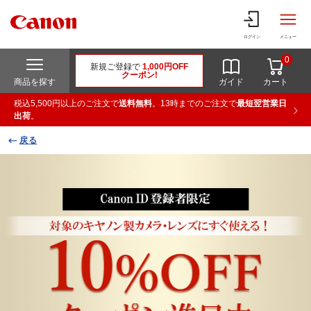
ログイン
メニュー
0
新規ご登録で
1,000円OFF
クーポン!
商品を探す
ガイド
カート
税込5,500円以上のご注文で
送料無料
。13時までのご注文で
最短翌営業日
出荷
。
戻る