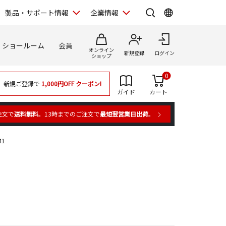
製品・サポート情報
企業情報
ショールーム
会員
オンライン
新規登録
ログイン
ショップ
0
新規ご登録で
1,000円OFF
クーポン!
ガイド
カート
注文で
送料無料
。13時までのご注文で
最短翌営業日出荷
。
41