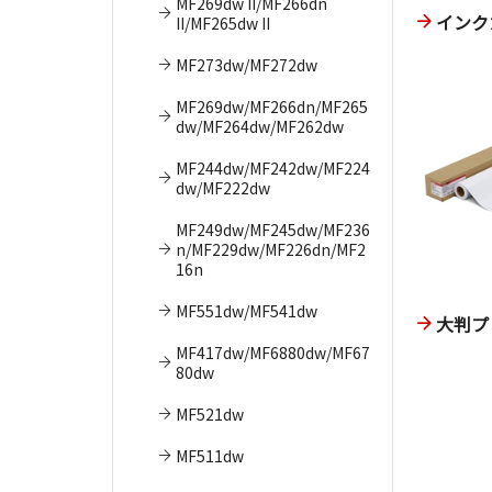
MF269dw II/MF266dn
インク
II/MF265dw II
MF273dw/MF272dw
MF269dw/MF266dn/MF265
dw/MF264dw/MF262dw
MF244dw/MF242dw/MF224
dw/MF222dw
MF249dw/MF245dw/MF236
n/MF229dw/MF226dn/MF2
16n
MF551dw/MF541dw
大判プ
MF417dw/MF6880dw/MF67
80dw
MF521dw
MF511dw