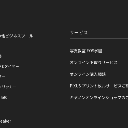
サービス
の他ビジネスツール
写真教室 EOS学園
書
オンライン下取りサービス
ク&タイマー
オンライン購入相談
ター
PIXUS プリント枚ルサービスご
クリッカー
 Talk
キヤノンオンラインショップの
eaker