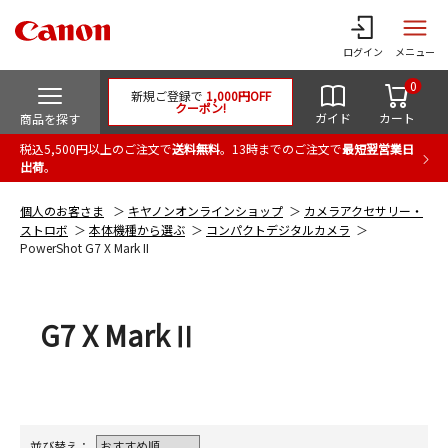
ログイン
メニュー
0
新規ご登録で
1,000円OFF
クーポン!
ガイド
カート
商品を探す
税込5,500円以上のご注文で
送料無料
。13時までのご注文で
最短翌営業日
出荷
。
個人のお客さま
キヤノンオンラインショップ
カメラアクセサリー・
ストロボ
本体機種から選ぶ
コンパクトデジタルカメラ
PowerShot G7 X Mark II
G7 X MarkⅡ
並び替え：