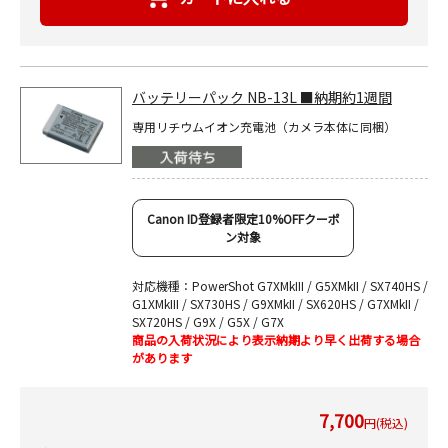
バッテリーパック NB-13L ■納期約1週間
専用リチウムイオン充電池（カメラ本体に同梱）
Canon ID登録者限定10%OFFクーポ
ン対象
対応機種：PowerShot G7XMkIII / G5XMkII / SX740HS /
G1XMkIII / SX730HS / G9XMkII / SX620HS / G7XMkII /
SX720HS / G9X / G5X / G7X
商品の入荷状況により表示納期より早く出荷する場合
があります
7,700
円(税込)