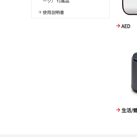
ーク） 付属品
使用説明書
AED
生活/