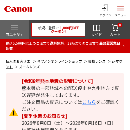
ログイン
メニュー
0
新規ご登録で
1,000円OFF
クーポン!
ガイド
カート
商品を探す
税込5,500円以上のご注文で
送料無料
。13時までのご注文で
最短翌営業日
出荷
。
個人のお客さま
キヤノンオンラインショップ
交換レンズ
EFマウ
ント
ズームレンズ
[令和8年熊本地震の影響について]
熊本県の一部地域への配送停止や九州地方で配
送遅延が発生しております。
ご注文商品の配送については
こちら
をご確認く
ださい。
[夏季休業のお知らせ]
2026年8月8日（土）～2026年8月16日（日）
は弊社休業期間となります。