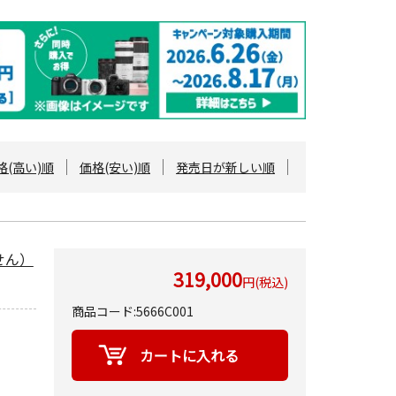
格(高い)順
価格(安い)順
発売日が新しい順
ません）
319,000
円(税込)
商品コード:5666C001