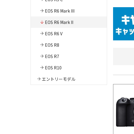
EOS R6 Mark III
EOS R6 Mark II
EOS R6 V
EOS R8
EOS R7
EOS R10
エントリーモデル