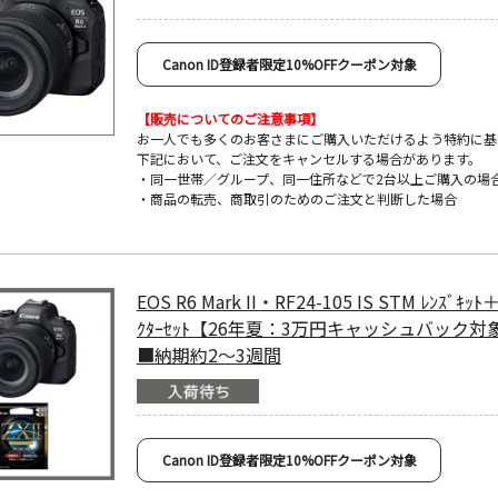
Canon ID登録者限定10%OFFクーポン対象
【販売についてのご注意事項】
お一人でも多くのお客さまにご購入いただけるよう特約に基
下記において、ご注文をキャンセルする場合があります。
・同一世帯／グループ、同一住所などで2台以上ご購入の場
・商品の転売、商取引のためのご注文と判断した場合
EOS R6 Mark II・RF24-105 IS STM ﾚﾝｽﾞｷｯﾄ
ｸﾀｰｾｯﾄ【26年夏：3万円キャッシュバック対
■納期約2～3週間
Canon ID登録者限定10%OFFクーポン対象