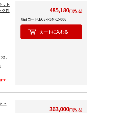
ンズキット
485,180
バック対
円(税込)
商品コード:EOS-R6MK2-006
づき、
合
ます
キット
363,000
円(税込)