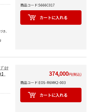
商品コード:5666C017
づき、
合
＋ﾌﾟﾛﾃ
374,000
象】
円(税込)
商品コード:EOS-R6MK2-003