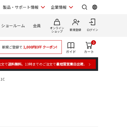
製品・サポート情報
企業情報
ショールーム
会員
オンライン
新規登録
ログイン
ショップ
0
新規ご登録で
1,000円OFF
クーポン!
ガイド
カート
注文で
送料無料
。13時までのご注文で
最短翌営業日出荷
。
11C