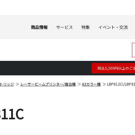
商品情報
サービス
特集
イベント・交流
税込5,500円以上のご
トリッジ
レーザービームプリンター/複合機
A3カラー機
LBP812Ci/LBP8
811C