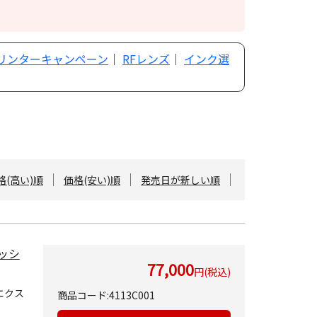
プリンターキャンペーン
｜
RFレンズ
｜
インク選
格(高い)順
価格(安い)順
発売日が新しい順
ャッシ
77,000
円(税込)
エクス
商品コード:4113C001