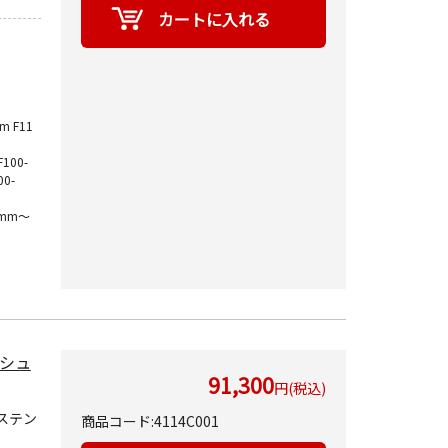
m F11
F100-
00-
mm～
ッシュ
91,300
円(税込)
ステン
商品コード:4114C001