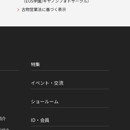
（EOS学園/キヤノンフォトサークル）
古物営業法に基づく表示
特集
イベント・交流
ショールーム
紹介
ID・会員