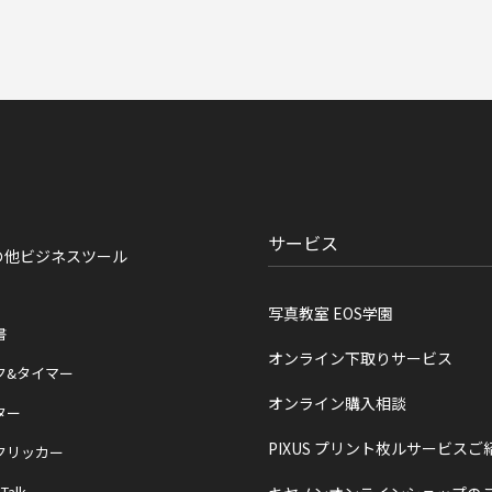
サービス
の他ビジネスツール
写真教室 EOS学園
書
オンライン下取りサービス
ク&タイマー
オンライン購入相談
ター
PIXUS プリント枚ルサービスご
クリッカー
 Talk