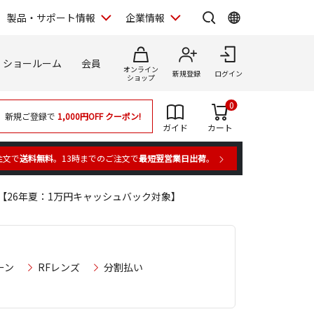
製品・サポート情報
企業情報
ショールーム
会員
オンライン
新規登録
ログイン
ショップ
0
新規ご登録で
1,000円OFF
クーポン!
ガイド
カート
注文で
送料無料
。13時までのご注文で
最短翌営業日出荷
。
4X【26年夏：1万円キャッシュバック対象】
ーン
RFレンズ
分割払い