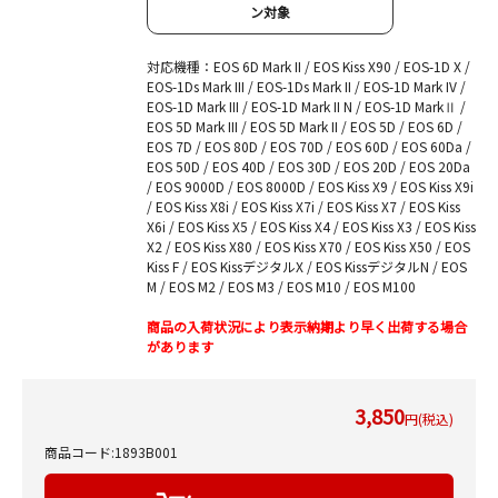
ン対象
対応機種：EOS 6D Mark II / EOS Kiss X90 / EOS-1D X /
EOS-1Ds Mark III / EOS-1Ds Mark II / EOS-1D Mark IV /
EOS-1D Mark III / EOS-1D Mark II N / EOS-1D MarkⅡ /
EOS 5D Mark III / EOS 5D Mark II / EOS 5D / EOS 6D /
EOS 7D / EOS 80D / EOS 70D / EOS 60D / EOS 60Da /
EOS 50D / EOS 40D / EOS 30D / EOS 20D / EOS 20Da
/ EOS 9000D / EOS 8000D / EOS Kiss X9 / EOS Kiss X9i
/ EOS Kiss X8i / EOS Kiss X7i / EOS Kiss X7 / EOS Kiss
X6i / EOS Kiss X5 / EOS Kiss X4 / EOS Kiss X3 / EOS Kiss
X2 / EOS Kiss X80 / EOS Kiss X70 / EOS Kiss X50 / EOS
Kiss F / EOS KissデジタルX / EOS KissデジタルN / EOS
M / EOS M2 / EOS M3 / EOS M10 / EOS M100
商品の入荷状況により表示納期より早く出荷する場合
があります
3,850
円(税込)
商品コード:1893B001