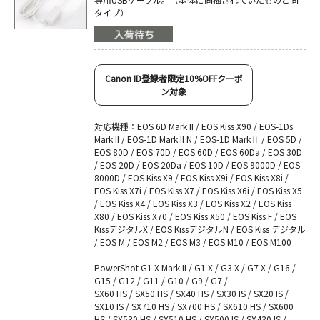
タイプ）
Canon ID登録者限定10%OFFクーポ
ン対象
対応機種：EOS 6D Mark II / EOS Kiss X90 / EOS-1Ds
Mark II / EOS-1D Mark II N / EOS-1D MarkⅡ / EOS 5D /
EOS 80D / EOS 70D / EOS 60D / EOS 60Da / EOS 30D
/ EOS 20D / EOS 20Da / EOS 10D / EOS 9000D / EOS
8000D / EOS Kiss X9 / EOS Kiss X9i / EOS Kiss X8i /
EOS Kiss X7i / EOS Kiss X7 / EOS Kiss X6i / EOS Kiss X5
/ EOS Kiss X4 / EOS Kiss X3 / EOS Kiss X2 / EOS Kiss
X80 / EOS Kiss X70 / EOS Kiss X50 / EOS Kiss F / EOS
KissデジタルX / EOS KissデジタルN / EOS Kiss デジタル
/ EOS M / EOS M2 / EOS M3 / EOS M10 / EOS M100
PowerShot G1 X Mark II / G1 X / G3 X / G7 X / G16 /
G15 / G12 / G11 / G10 / G9 / G7 /
SX60 HS / SX50 HS / SX40 HS / SX30 IS / SX20 IS /
SX10 IS / SX710 HS / SX700 HS / SX610 HS / SX600
HS / SX530 HS / SX510 HS / SX500 IS / SX430 IS /