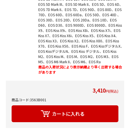
EOS 5D Mark III、EOS 5D Mark II、EOS 5D、EOS 6D、
EOS 7D Mark II、EOS 7D、EOS 90D、EOS 80D、EOS
70D、EOS 60D、EOS 60Da、EOS 50D、EOS 40D 、
EOS 30D、EOS 20D、EOS 20Da、EOS 10D、EOS
D60、EOS D30、EOS 9000D、EOS 8000D、EOS Kiss
X9、EOS Kiss X9i、EOS Kiss X8i、EOS Kiss X7i、EOS
Kiss X7、EOS Kiss X6i、EOS Kiss X5、EOS Kiss X4、
EOS Kiss X3、EOS Kiss X2、EOS Kiss X80、EOS Kiss
X70、EOS Kiss X50、EOS Kiss F、EOS KissデジタルX、
EOS KissデジタルN、EOS Kiss デジタル、EOS Kiss
M2、EOS Kiss M、EOS M、EOS M2、EOS M3、EOS
M5、EOS M6 Mark II、EOS M6、EOS Ra
商品の入荷状況により表示納期より早く出荷する場合
があります
3,410
円(税込)
商品コード:3563B001