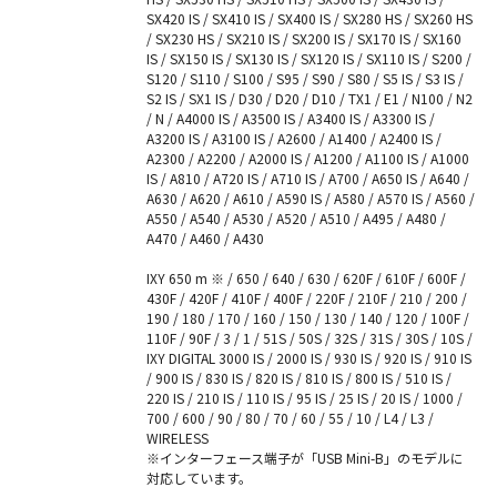
SX420 IS / SX410 IS / SX400 IS / SX280 HS / SX260 HS
/ SX230 HS / SX210 IS / SX200 IS / SX170 IS / SX160
IS / SX150 IS / SX130 IS / SX120 IS / SX110 IS / S200 /
S120 / S110 / S100 / S95 / S90 / S80 / S5 IS / S3 IS /
S2 IS / SX1 IS / D30 / D20 / D10 / TX1 / E1 / N100 / N2
/ N / A4000 IS / A3500 IS / A3400 IS / A3300 IS /
A3200 IS / A3100 IS / A2600 / A1400 / A2400 IS /
A2300 / A2200 / A2000 IS / A1200 / A1100 IS / A1000
IS / A810 / A720 IS / A710 IS / A700 / A650 IS / A640 /
A630 / A620 / A610 / A590 IS / A580 / A570 IS / A560 /
A550 / A540 / A530 / A520 / A510 / A495 / A480 /
A470 / A460 / A430
IXY 650 m ※ / 650 / 640 / 630 / 620F / 610F / 600F /
430F / 420F / 410F / 400F / 220F / 210F / 210 / 200 /
190 / 180 / 170 / 160 / 150 / 130 / 140 / 120 / 100F /
110F / 90F / 3 / 1 / 51S / 50S / 32S / 31S / 30S / 10S /
IXY DIGITAL 3000 IS / 2000 IS / 930 IS / 920 IS / 910 IS
/ 900 IS / 830 IS / 820 IS / 810 IS / 800 IS / 510 IS /
220 IS / 210 IS / 110 IS / 95 IS / 25 IS / 20 IS / 1000 /
700 / 600 / 90 / 80 / 70 / 60 / 55 / 10 / L4 / L3 /
WIRELESS
※インターフェース端子が「USB Mini-B」のモデルに
対応しています。