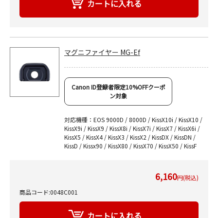
マグニファイヤー MG-Ef
Canon ID登録者限定10%OFFクーポ
ン対象
対応機種：EOS 9000D / 8000D / KissX10i / KissX10 /
KissX9i / KissX9 / KissX8i / KissX7i / KissX7 / KissX6i /
KissX5 / KissX4 / KissX3 / KissX2 / KissDX / KissDN /
KissD / Kissx90 / KissX80 / KissX70 / KissX50 / KissF
6,160
円(税込)
商品コード:0048C001