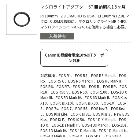
マクロライトアダプター 67 ■納期約1.5ヶ月
RF100mm F2.8 L MACRO IS USM、EF100mm F2.8L マ
クロ IS USM装着時に、マクロリングライトMR-14EX、
マクロツインライトMT-24EXを使用する場合に必要。
Canon ID登録者限定10%OFFクーポ
ン対象
対応機種：EOS R1、EOS R3、EOS R5 Mark II、EOS
R5、EOS R5 C、EOS R6 Mark III、EOS R6 Mark II、
EOS R6、EOS R7、EOS R8、EOS R、EOS RP、EOS
R10、EOS R50 V、EOS R50、EOS R100、EOS-1D X
Mark III、EOS 5D Mark IV、EOS 6D Mark II、EOS Kiss
X10、EOS Kiss X10i、EOS Kiss X90、EOS-1V、EOS-
3、EOS 7s、EOS 7、EOS 55、EOS Kiss7、EOS Kiss
5、EOS Kiss Lite、EOS Kiss 3L、EOS Kiss 3、New EOS
Kiss、EOS IX E、EOS IX 50、EOS-1D X Mark II、EOS-
1D X、EOS-1Ds Mark III、EOS-1Ds Mark II、EOS-1Ds、
EOS-1D Mark IV、EOS-1D Mark III、EOS-1D Mark II N、
EOS-1D MarkⅡ、EOS-1D、EOS 5Ds、EOS 5Ds R、