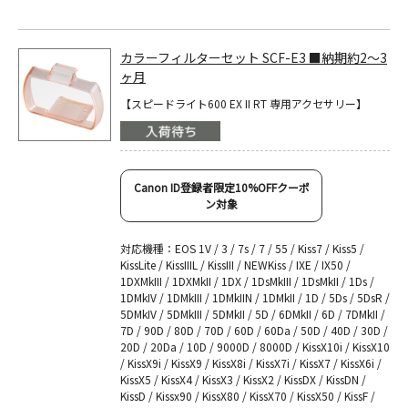
カラーフィルターセット SCF-E3 ■納期約2～3
ヶ月
【スピードライト600 EX II RT 専用アクセサリー】
Canon ID登録者限定10%OFFクーポ
ン対象
対応機種：EOS 1V / 3 / 7s / 7 / 55 / Kiss7 / Kiss5 /
KissLite / KissIIIL / KissIII / NEWKiss / IXE / IX50 /
1DXMkIII / 1DXMkII / 1DX / 1DsMkIII / 1DsMkII / 1Ds /
1DMkIV / 1DMkIII / 1DMkIIN / 1DMkII / 1D / 5Ds / 5DsR /
5DMkIV / 5DMkIII / 5DMkII / 5D / 6DMkII / 6D / 7DMkII /
7D / 90D / 80D / 70D / 60D / 60Da / 50D / 40D / 30D /
20D / 20Da / 10D / 9000D / 8000D / KissX10i / KissX10
/ KissX9i / KissX9 / KissX8i / KissX7i / KissX7 / KissX6i /
KissX5 / KissX4 / KissX3 / KissX2 / KissDX / KissDN /
KissD / Kissx90 / KissX80 / KissX70 / KissX50 / KissF /