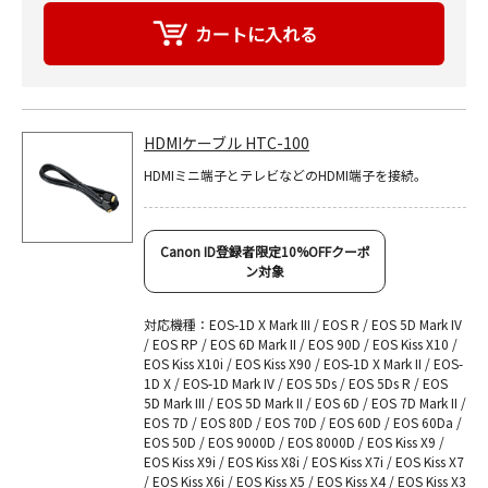
HDMIケーブル HTC-100
HDMIミニ端子とテレビなどのHDMI端子を接続。
Canon ID登録者限定10%OFFクーポ
ン対象
対応機種：EOS-1D X Mark III / EOS R / EOS 5D Mark IV
/ EOS RP / EOS 6D Mark II / EOS 90D / EOS Kiss X10 /
EOS Kiss X10i / EOS Kiss X90 / EOS-1D X Mark II / EOS-
1D X / EOS-1D Mark IV / EOS 5Ds / EOS 5Ds R / EOS
5D Mark III / EOS 5D Mark II / EOS 6D / EOS 7D Mark II /
EOS 7D / EOS 80D / EOS 70D / EOS 60D / EOS 60Da /
EOS 50D / EOS 9000D / EOS 8000D / EOS Kiss X9 /
EOS Kiss X9i / EOS Kiss X8i / EOS Kiss X7i / EOS Kiss X7
/ EOS Kiss X6i / EOS Kiss X5 / EOS Kiss X4 / EOS Kiss X3