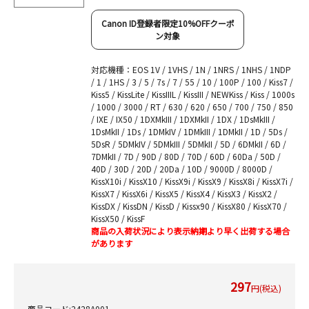
Canon ID登録者限定10%OFFクーポ
ン対象
対応機種：EOS 1V / 1VHS / 1N / 1NRS / 1NHS / 1NDP
/ 1 / 1HS / 3 / 5 / 7s / 7 / 55 / 10 / 100P / 100 / Kiss7 /
Kiss5 / KissLite / KissIIIL / KissIII / NEWKiss / Kiss / 1000s
/ 1000 / 3000 / RT / 630 / 620 / 650 / 700 / 750 / 850
/ IXE / IX50 / 1DXMkIII / 1DXMkII / 1DX / 1DsMkIII /
1DsMkII / 1Ds / 1DMkIV / 1DMkIII / 1DMkII / 1D / 5Ds /
5DsR / 5DMkIV / 5DMkIII / 5DMkII / 5D / 6DMkII / 6D /
7DMkII / 7D / 90D / 80D / 70D / 60D / 60Da / 50D /
40D / 30D / 20D / 20Da / 10D / 9000D / 8000D /
KissX10i / KissX10 / KissX9i / KissX9 / KissX8i / KissX7i /
KissX7 / KissX6i / KissX5 / KissX4 / KissX3 / KissX2 /
KissDX / KissDN / KissD / Kissx90 / KissX80 / KissX70 /
KissX50 / KissF
商品の入荷状況により表示納期より早く出荷する場合
があります
297
円(税込)
商品コード:2428A001