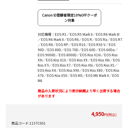
Canon ID登録者限定10%OFFクーポ
ン対象
対応機種：EOS R1／EOS R5 Mark II／EOS R6 Mark III
／EOS R6 Mark II／EOS R6／EOS R／EOS Ra／EOS R7
／EOS R8／EOS RP／EOS R10／EOS R50 V／EOS
90D／EOS 80D／EOS 70D／EOS 60D／EOS 60Da／
EOS 9000D／EOS 8000D／EOS Kiss X10i／EOS Kiss
X9i／EOS Kiss X10／EOS Kiss X9／EOS Kiss X8i／EOS
Kiss X7i／EOS Kiss X7／EOS Kiss X6i／EOS Kiss X5／
EOS Kiss X4／EOS Kiss X90／EOS Kiss X80／EOS Kiss
X70／EOS Kiss X50／EOS M5／EOS M6 Mark II／EOS
M6
商品の入荷状況により表示納期より早く出荷する場合
があります
4,950
円(税込)
商品コード:1157C001