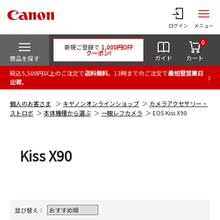
ログイン
メニュー
0
新規ご登録で
1,000円OFF
クーポン!
ガイド
カート
商品を探す
税込5,500円以上のご注文で
送料無料
。13時までのご注文で
最短翌営業日
出荷
。
個人のお客さま
キヤノンオンラインショップ
カメラアクセサリー・
ストロボ
本体機種から選ぶ
一眼レフカメラ
EOS Kiss X90
Kiss X90
並び替え：