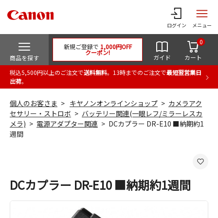
ログイン
メニュー
0
新規ご登録で
1,000円OFF
クーポン!
ガイド
カート
商品を探す
税込5,500円以上のご注文で
送料無料
。13時までのご注文で
最短翌営業日
出荷
。
個人のお客さま
キヤノンオンラインショップ
カメラアク
セサリー・ストロボ
バッテリー関連(一眼レフ/ミラーレスカ
メラ)
電源アダプター関連
DCカプラー DR-E10 ■納期約1
週間
DCカプラー DR-E10 ■納期約1週間