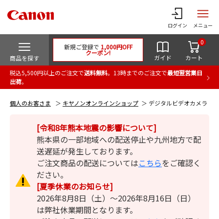
ログイン
メニュー
0
新規ご登録で
1,000円OFF
クーポン!
ガイド
カート
商品を探す
税込5,500円以上のご注文で
送料無料
。13時までのご注文で
最短翌営業日
出荷
。
個人のお客さま
キヤノンオンラインショップ
デジタルビデオカメラ
[令和8年熊本地震の影響について]
熊本県の一部地域への配送停止や九州地方で配
送遅延が発生しております。
ご注文商品の配送については
こちら
をご確認く
ださい。
[夏季休業のお知らせ]
2026年8月8日（土）～2026年8月16日（日）
は弊社休業期間となります。