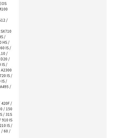
 EOS
M100
G12 /
/ SX710
HS /
0 HS /
60 IS /
110 /
/ D20 /
 IS /
/ A2300
720 IS /
 IS /
 A495 /
/ 420F /
60 / 150
2S / 31S
/ 910 IS
210 IS /
 / 60 /