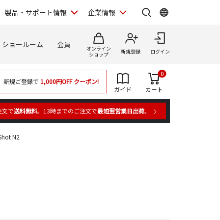
製品・サポート情報
企業情報
ショールーム
会員
オンライン
新規登録
ログイン
ショップ
0
新規ご登録で
1,000円OFF
クーポン!
ガイド
カート
注文で
送料無料
。13時までのご注文で
最短翌営業日出荷
。
hot N2