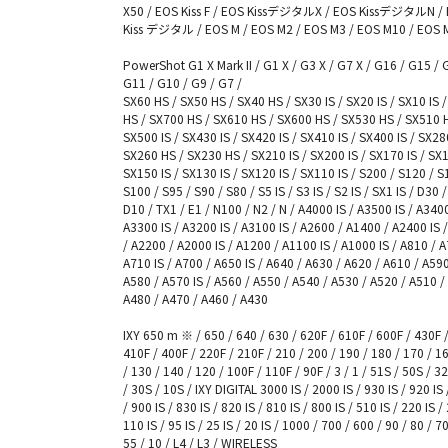
X50 / EOS Kiss F / EOS KissデジタルX / EOS KissデジタルN /
Kiss デジタル / EOS M / EOS M2 / EOS M3 / EOS M10 / EOS 
PowerShot G1 X Mark II / G1 X / G3 X / G7 X / G16 / G15 / 
G11 / G10 / G9 / G7 /
SX60 HS / SX50 HS / SX40 HS / SX30 IS / SX20 IS / SX10 IS 
HS / SX700 HS / SX610 HS / SX600 HS / SX530 HS / SX510 
SX500 IS / SX430 IS / SX420 IS / SX410 IS / SX400 IS / SX28
SX260 HS / SX230 HS / SX210 IS / SX200 IS / SX170 IS / SX1
SX150 IS / SX130 IS / SX120 IS / SX110 IS / S200 / S120 / S
S100 / S95 / S90 / S80 / S5 IS / S3 IS / S2 IS / SX1 IS / D30 
D10 / TX1 / E1 / N100 / N2 / N / A4000 IS / A3500 IS / A3400
A3300 IS / A3200 IS / A3100 IS / A2600 / A1400 / A2400 IS 
/ A2200 / A2000 IS / A1200 / A1100 IS / A1000 IS / A810 / A
A710 IS / A700 / A650 IS / A640 / A630 / A620 / A610 / A590
A580 / A570 IS / A560 / A550 / A540 / A530 / A520 / A510 /
A480 / A470 / A460 / A430
IXY 650 m ※ / 650 / 640 / 630 / 620F / 610F / 600F / 430F 
410F / 400F / 220F / 210F / 210 / 200 / 190 / 180 / 170 / 1
/ 130 / 140 / 120 / 100F / 110F / 90F / 3 / 1 / 51S / 50S / 3
/ 30S / 10S / IXY DIGITAL 3000 IS / 2000 IS / 930 IS / 920 IS 
/ 900 IS / 830 IS / 820 IS / 810 IS / 800 IS / 510 IS / 220 IS / 
110 IS / 95 IS / 25 IS / 20 IS / 1000 / 700 / 600 / 90 / 80 / 70
55 / 10 / L4 / L3 / WIRELESS