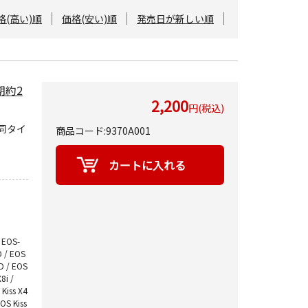
格(高い)順
価格(安い)順
発売日が新しい順
期約2
2,200
円(税込)
同タイ
商品コード:9370A001
 EOS-
D / EOS
D / EOS
8i /
 Kiss X4
EOS Kiss