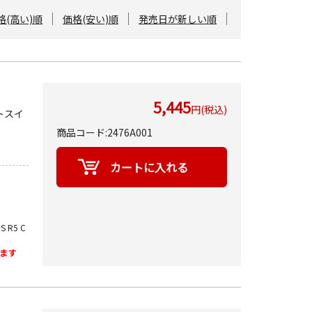
格(高い)順
価格(安い)順
発売日が新しい順
5,445
円(税込)
トスイ
商品コード:2476A001
 R5 C
ます