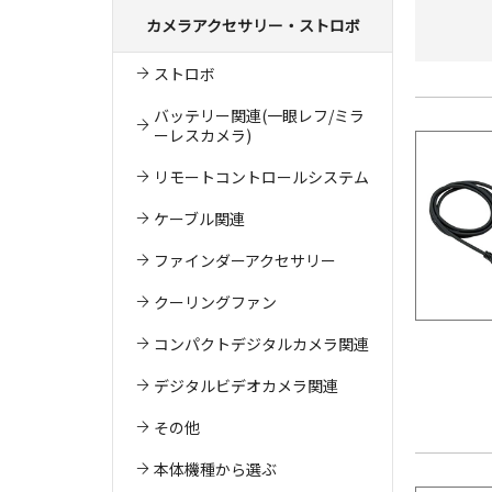
カメラアクセサリー・ストロボ
ストロボ
バッテリー関連(一眼レフ/ミラ
ーレスカメラ)
リモートコントロールシステム
ケーブル関連
ファインダーアクセサリー
クーリングファン
コンパクトデジタルカメラ関連
デジタルビデオカメラ関連
その他
本体機種から選ぶ