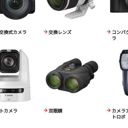
交換式カメラ
交換レンズ
コンパ
ラ
トカメラ
双眼鏡
カメラ
トロボ