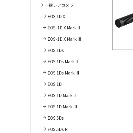
一眼レフカメラ
EOS 1D X
EOS-1D X Mark II
EOS-1D X Mark III
EOS 1Ds
EOS 1Ds Mark II
EOS 1Ds Mark III
EOS 1D
EOS 1D Mark II
EOS 1D Mark III
EOS 5Ds
EOS 5Ds R