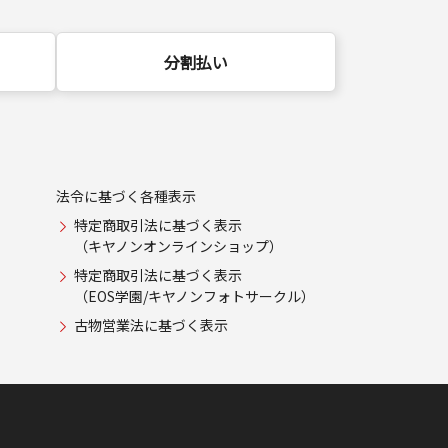
分割払い
法令に基づく各種表示
特定商取引法に基づく表示
（キヤノンオンラインショップ）
特定商取引法に基づく表示
（EOS学園/キヤノンフォトサークル）
古物営業法に基づく表示