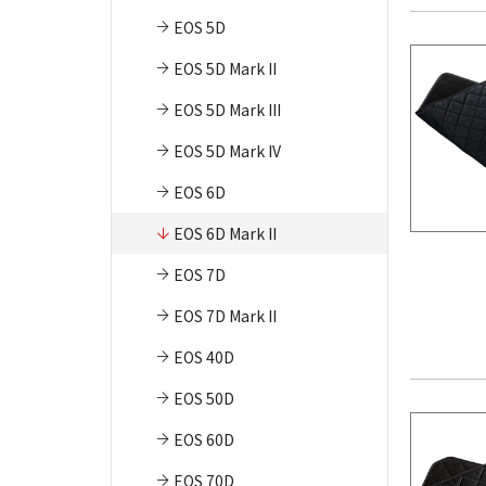
EOS 5D
EOS 5D Mark II
EOS 5D Mark III
EOS 5D Mark IV
EOS 6D
EOS 6D Mark II
EOS 7D
EOS 7D Mark II
EOS 40D
EOS 50D
EOS 60D
EOS 70D