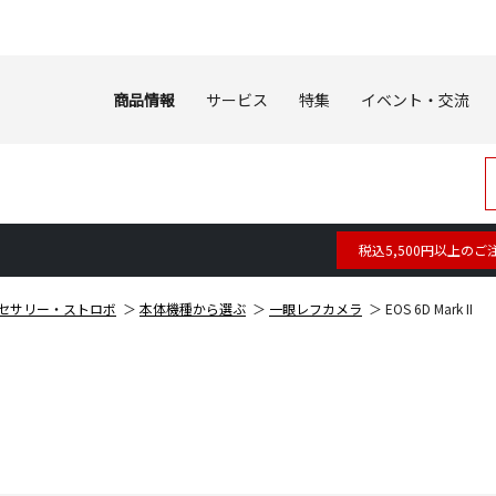
商品情報
サービス
特集
イベント・交流
税込5,500円以上のご
セサリー・ストロボ
本体機種から選ぶ
一眼レフカメラ
EOS 6D Mark II