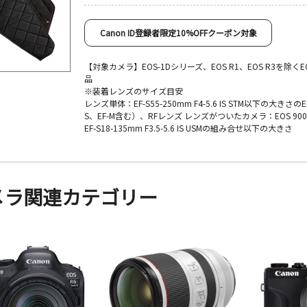
Canon ID登録者限定10%OFFクーポン対象
【対象カメラ】EOS-1Dシリーズ、EOS R1、EOS R3を除くE
品
※装着レンズのサイズ目安
レンズ単体：EF-S55-250mm F4-5.6 IS STM以下の大きさのE
S、EF-M含む）、RFレンズ レンズがついたカメラ：EOS 900
EF-S18-135mm F3.5-5.6 IS USMの組み合せ以下の大きさ
メラ関連カテゴリー