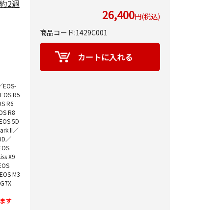
約2週
26,400
円(税込)
商品コード:1429C001
／EOS-
EOS R5
S R6
OS R8
EOS 5D
rk II／
90D／
EOS
ss X9
／EOS
／EOS M3
 G7X
ます