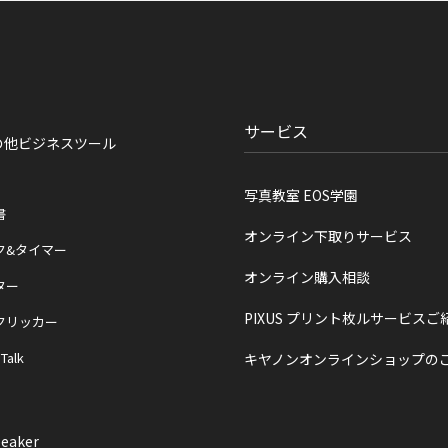
サービス
の他ビジネスツール
写真教室 EOS学園
書
オンライン下取りサービス
ク&タイマー
オンライン購入相談
ター
PIXUS プリント枚ルサービスご
クリッカー
 Talk
キヤノンオンラインショップの
eaker