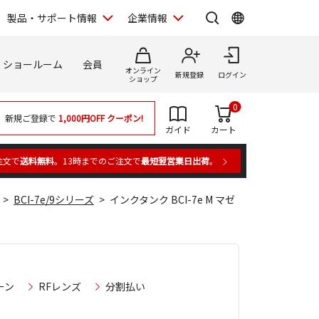
製品・サポート情報
企業情報
ショールーム
会員
オンライン
新規登録
ログイン
ショップ
0
新規ご登録で
1,000円OFF
クーポン!
ガイド
カート
注文で
送料無料
。13時までのご注文で
最短翌営業日出荷
。
BCI-7e/9シリーズ
インクタンク BCI-7e M マゼ
ーン
RFレンズ
分割払い