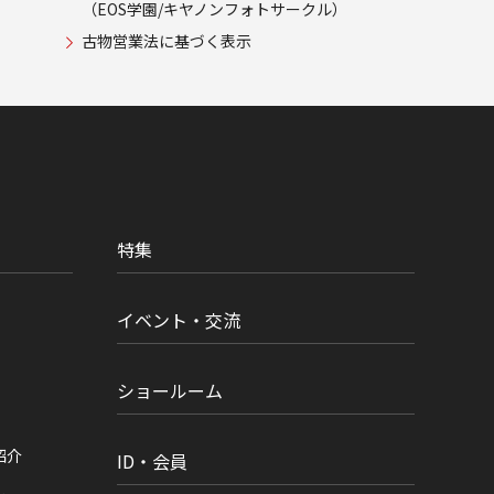
（EOS学園/キヤノンフォトサークル）
古物営業法に基づく表示
特集
イベント・交流
ショールーム
紹介
ID・会員