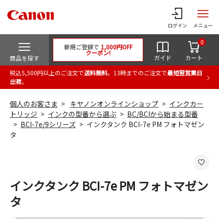
ログイン
メニュー
0
新規ご登録で
1,000円OFF
クーポン!
ガイド
カート
商品を探す
税込5,500円以上のご注文で
送料無料
。13時までのご注文で
最短翌営業日
出荷
。
個人のお客さま
キヤノンオンラインショップ
インクカー
トリッジ
インクの型番から選ぶ
BC/BCIから始まる型番
BCI-7e/9シリーズ
インクタンク BCI-7e PM フォトマゼン
タ
インクタンク BCI-7e PM フォトマゼン
タ