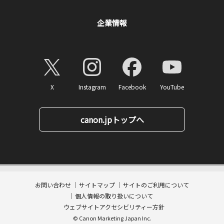
企業情報
X
Instagram
Facebook
YouTube
canon.jpトップへ
1,240
ページトップへ
価格
円(税込)
消費税率10%対応
12
ポイント
お問い合わせ
サイトマップ
サイトのご利用について
数量:
個人情報の取り扱いについて
カートに入れる
ウェブサイトアクセシビリティー方針
© Canon Marketing Japan Inc.