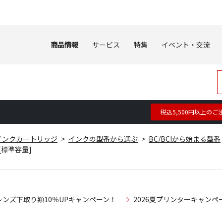
商品情報
サービス
特集
イベント・交流
税込5,500円以上のご
インクカートリッジ
インクの型番から選ぶ
BC/BCIから始まる型番
ク[標準容量]
レンズ下取り額10％UPキャンペーン！
2026夏プリンターキャンペ