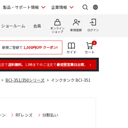
製品・サポート情報
企業情報
ショールーム
会員
オンライン
新規登録
ログイン
ショップ
0
新規ご登録で
1,000円OFF
クーポン!
ガイド
カート
注文で
送料無料
。13時までのご注文で
最短翌営業日出荷
。
BCI-351/350シリーズ
インクタンク BCI-351
ーン
RFレンズ
分割払い